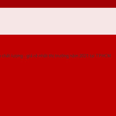
 THỐNG SHOWROOM SAIGONDOOR
 chất lượng - giá rẻ nhất thị trường năm 2021 tại TP.HCM