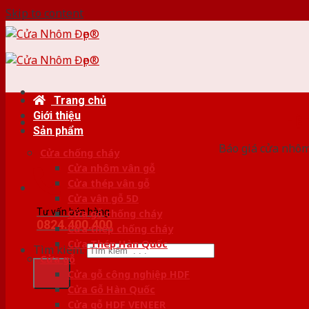
Skip to content
Trang chủ
Giới thiệu
HỆ
Sản phẩm
Báo giá cửa nhôm
Cửa chống cháy
Cửa nhôm vân gỗ
Cửa thép vân gỗ
Cửa vân gỗ 5D
Tư vấn bán hàng
Cửa gỗ chống cháy
0824.400.400
Cửa thép chống cháy
Cửa Thép Hàn Quốc
Tìm kiếm:
Cửa gỗ
Cửa gỗ công nghiệp HDF
Cửa Gỗ Hàn Quốc
Cửa gỗ HDF VENEER