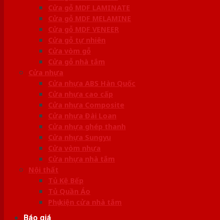
Cửa gỗ MDF LAMINATE
Cửa gỗ MDF MELAMINE
Cửa gỗ MDF VENEER
Cửa gỗ tự nhiên
Cửa vòm gỗ
Cửa gỗ nhà tắm
Cửa nhựa
Cửa nhựa ABS Hàn Quốc
Cửa nhựa cao cấp
Cửa nhựa Composite
Cửa nhựa Đài Loan
Cửa nhựa ghép thanh
Cửa nhựa Sungyu
Cửa vòm nhựa
Cửa nhựa nhà tắm
Nội thất
Tủ Kệ Bếp
Tủ Quần Áo
Phụ kiện cửa nhà tắm
Báo giá