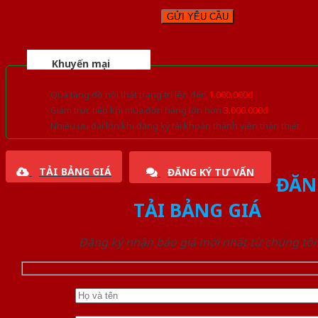
Khuyến mại
Quà tặng đồ nội thất trang trí lên đến
1.000.000đ
Giảm trực tiếp khi mua đơn hàng lớn hơn
3.000.000đ
Nhiều ưu đãi lớn khi đăng ký tài khoản thành viên thân thiết
TẢI BẢNG GIÁ
ĐĂNG KÝ TƯ VẤN
ĐĂN
TẢI BẢNG GIÁ
Đăng ký nhận báo giá mới nhất từ chúng tôi