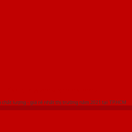
 THỐNG SHOWROOM SAIGONDOOR
 chất lượng - giá rẻ nhất thị trường năm 2021 tại TP.HCM