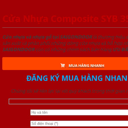
Cửa Nhựa Composite SYB 3
Cửa nhựa và nhựa gỗ tại SAIGONDOOR
là thương hiệu 
sản xuất và phân phối những dòng cửa nhựa và hỗ hợp nhự
SAIGONDOOR
còn có những chính sách bán hàng
ƯU ĐÃ
MUA HÀNG NHANH
ĐĂNG KÝ MUA HÀNG NHAN
Chúng tôi sẽ liên lạc lại với quý khách trong thời gian