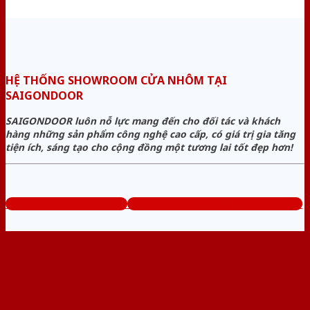
HỆ THỐNG SHOWROOM CỬA NHÔM TẠI
SAIGONDOOR
SAIGONDOOR luôn nỗ lực mang đến cho đối tác và khách
hàng những sản phẩm công nghệ cao cấp, có giá trị gia tăng
tiện ích, sáng tạo cho cộng đồng một tương lai tốt đẹp hơn!
www.baogiacuanhom.com
Tổng đài tư vấn miễn phí: 0824.400.400