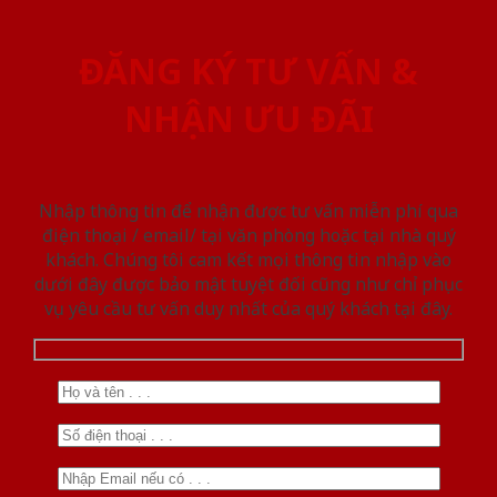
ĐĂNG KÝ TƯ VẤN &
NHẬN ƯU ĐÃI
Nhập thông tin để nhận được tư vấn miễn phí qua
điện thoại / email/ tại văn phòng hoặc tại nhà quý
khách. Chúng tôi cam kết mọi thông tin nhập vào
dưới đây được bảo mật tuyệt đối cũng như chỉ phục
vụ yêu cầu tư vấn duy nhất của quý khách tại đây.