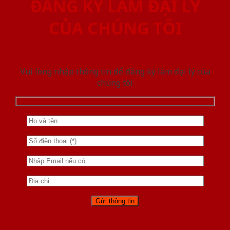
ĐĂNG KÝ LÀM ĐẠI LÝ
CỦA CHÚNG TÔI
Vui lòng nhập thông tin để đăng ký làm đại lý của
chúng tôi