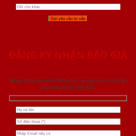
ĐĂNG KÝ NHẬN BÁO GIÁ
Nhập thông tin để nhận được báo giá mới nhât đầy
đủ nhất và chi tiết nhất.