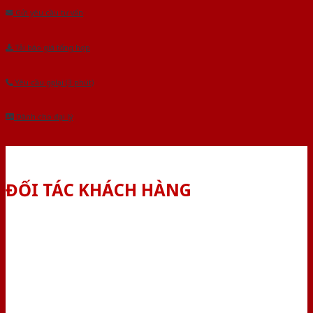
Gửi yêu cầu tư vấn
Tải báo giá tổng hợp
Yêu cầu gọi lại (3 phút)
Dành cho đại lý
ĐỐI TÁC KHÁCH HÀNG