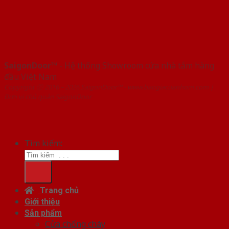
SaigonDoor™
- Hệ thống Showroom cửa nhà tắm hàng
đầu Việt Nam
Copyright ⓒ 2016 – 2026 SaigonDoor™ - www.baogiacuanhom.com |
Đơn vị chủ quản SaigonDoor
Tìm kiếm:
Trang chủ
Giới thiệu
Sản phẩm
Cửa chống cháy