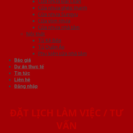
Cửa nhựa Đài Loan
Cửa nhựa ghép thanh
Cửa nhựa Sungyu
Cửa vòm nhựa
Cửa nhựa nhà tắm
Nội thất
Tủ Kệ Bếp
Tủ Quần Áo
Phụ kiện cửa nhà tắm
Báo giá
Dự án thực tế
Tin tức
Liên hệ
Đăng nhập
ĐẶT LỊCH LÀM VIỆC / TƯ
VẤN