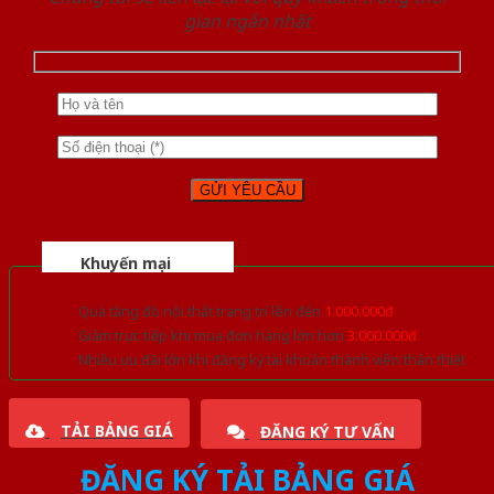
gian ngắn nhất
Khuyến mại
Quà tặng đồ nội thất trang trí lên đến
1.000.000đ
Giảm trực tiếp khi mua đơn hàng lớn hơn
3.000.000đ
Nhiều ưu đãi lớn khi đăng ký tài khoản thành viên thân thiết
TẢI BẢNG GIÁ
ĐĂNG KÝ TƯ VẤN
ĐĂNG KÝ TẢI BẢNG GIÁ