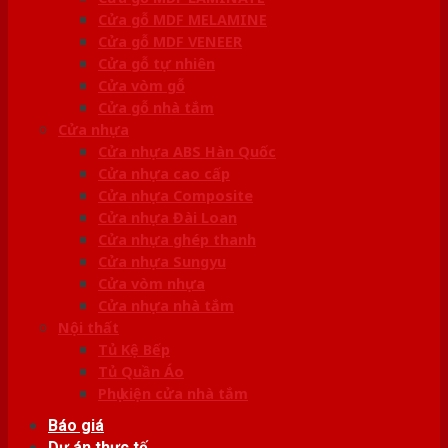
Cửa gỗ MDF MELAMINE
Cửa gỗ MDF VENEER
Cửa gỗ tự nhiên
Cửa vòm gỗ
Cửa gỗ nhà tắm
Cửa nhựa
Cửa nhựa ABS Hàn Quốc
Cửa nhựa cao cấp
Cửa nhựa Composite
Cửa nhựa Đài Loan
Cửa nhựa ghép thanh
Cửa nhựa Sungyu
Cửa vòm nhựa
Cửa nhựa nhà tắm
Nội thất
Tủ Kệ Bếp
Tủ Quần Áo
Phụ kiện cửa nhà tắm
Báo giá
Dự án thực tế