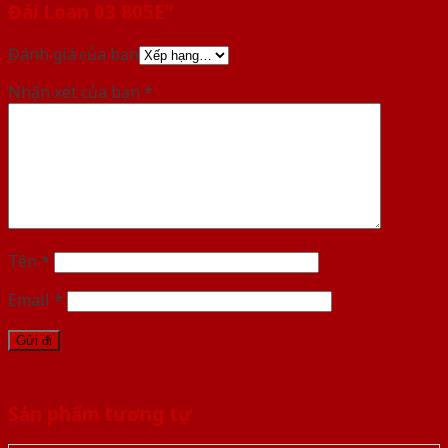
Đài Loan 03 805E”
Đánh giá của bạn
Nhận xét của bạn
*
Tên
*
Email
*
Sản phẩm tương tự