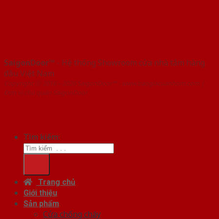
SaigonDoor™
- Hệ thống Showroom cửa nhà tắm hàng
đầu Việt Nam
Copyright ⓒ 2016 – 2026 SaigonDoor™ - www.baogiacuanhom.com |
Đơn vị chủ quản SaigonDoor
Tìm kiếm:
Trang chủ
Giới thiệu
Sản phẩm
Cửa chống cháy