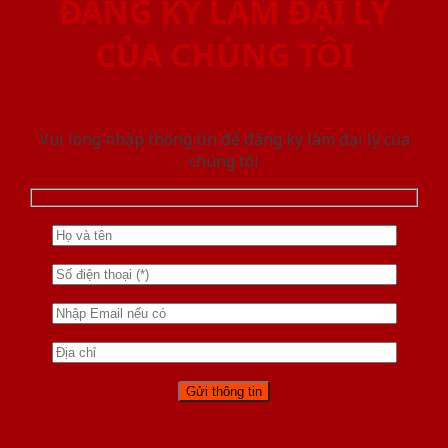
ĐĂNG KÝ LÀM ĐẠI LÝ
CỦA CHÚNG TÔI
Vui lòng nhập thông tin để đăng ký làm đại lý của
chúng tôi