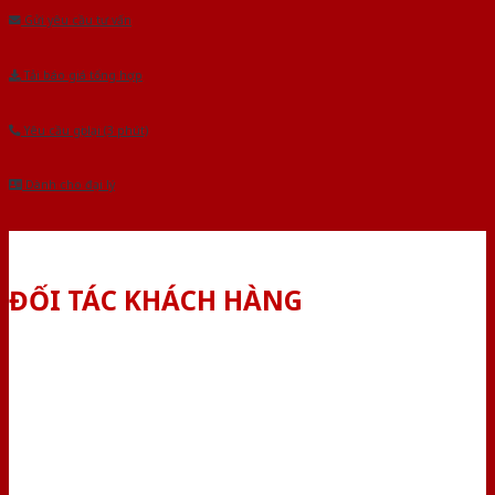
Gửi yêu cầu tư vấn
Tải báo giá tổng hợp
Yêu cầu gọi lại (3 phút)
Dành cho đại lý
ĐỐI TÁC KHÁCH HÀNG