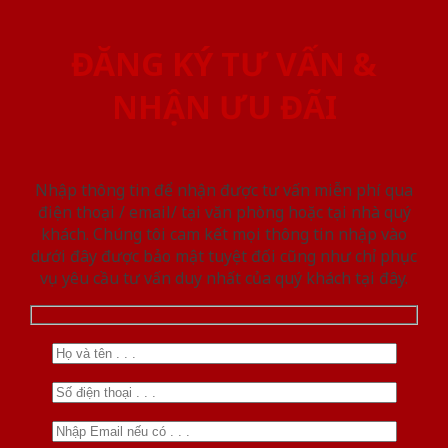
ĐĂNG KÝ TƯ VẤN &
NHẬN ƯU ĐÃI
Nhập thông tin để nhận được tư vấn miễn phí qua
điện thoại / email/ tại văn phòng hoặc tại nhà quý
khách. Chúng tôi cam kết mọi thông tin nhập vào
dưới đây được bảo mật tuyệt đối cũng như chỉ phục
vụ yêu cầu tư vấn duy nhất của quý khách tại đây.