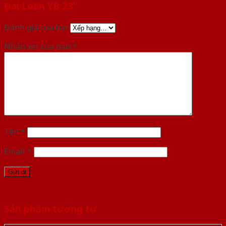
Đài Loan YB 23”
Đánh giá của bạn
Nhận xét của bạn
*
Tên
*
Email
*
Sản phẩm tương tự