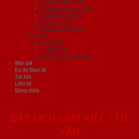
Cửa nhựa Đài Loan
Cửa nhựa ghép thanh
Cửa nhựa Sungyu
Cửa vòm nhựa
Cửa nhựa nhà tắm
Nội thất
Tủ Kệ Bếp
Tủ Quần Áo
Phụ kiện cửa nhà tắm
Báo giá
Dự án thực tế
Tin tức
Liên hệ
Đăng nhập
ĐẶT LỊCH LÀM VIỆC / TƯ
VẤN