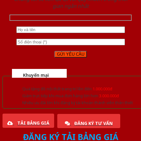
gian ngắn nhất
Khuyến mại
Quà tặng đồ nội thất trang trí lên đến
1.000.000đ
Giảm trực tiếp khi mua đơn hàng lớn hơn
3.000.000đ
Nhiều ưu đãi lớn khi đăng ký tài khoản thành viên thân thiết
TẢI BẢNG GIÁ
ĐĂNG KÝ TƯ VẤN
ĐĂNG KÝ TẢI BẢNG GIÁ