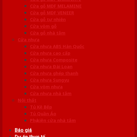
Cửa gỗ MDF MELAMINE
Cửa gỗ MDF VENEER
Cửa gỗ tự nhiên
Cửa vòm gỗ
Cửa gỗ nhà tắm
Cửa nhựa
Cửa nhựa ABS Hàn Quốc
Cửa nhựa cao cấp
Cửa nhựa Composite
Cửa nhựa Đài Loan
Cửa nhựa ghép thanh
Cửa nhựa Sungyu
Cửa vòm nhựa
Cửa nhựa nhà tắm
Nội thất
Tủ Kệ Bếp
Tủ Quần Áo
Phụ kiện cửa nhà tắm
Báo giá
Dự án thực tế