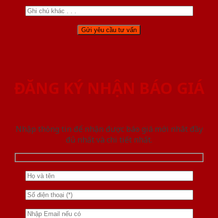
ĐĂNG KÝ NHẬN BÁO GIÁ
Nhập thông tin để nhận được báo giá mới nhât đầy
đủ nhất và chi tiết nhất.