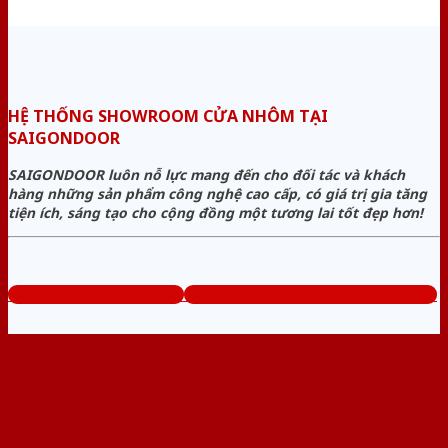
HỆ THỐNG SHOWROOM CỬA NHÔM TẠI
SAIGONDOOR
SAIGONDOOR luôn nỗ lực mang đến cho đối tác và khách
hàng những sản phẩm công nghệ cao cấp, có giá trị gia tăng
tiện ích, sáng tạo cho cộng đồng một tương lai tốt đẹp hơn!
www.baogiacuanhom.com
Tổng đài tư vấn miễn phí: 0824.400.400