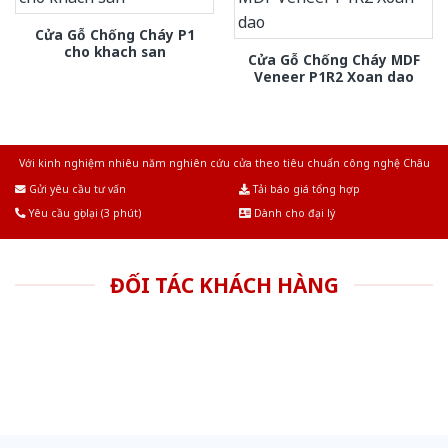
Cửa Gỗ Chống Cháy P1
cho khach san
Cửa Gỗ Chống Cháy MDF
Veneer P1R2 Xoan dao
Với kinh nghiệm nhiêu năm nghiên cứu cửa theo tiêu chuẩn công nghệ Châu
Âu.Chúng tôi tự tin là nhà sản xuất & cung cấp hàng đầu tại Việt Nam!
Gửi yêu cầu tư vấn
Tải báo giá tổng hợp
Yêu cầu gọi lại (3 phút)
Dành cho đại lý
ĐỐI TÁC KHÁCH HÀNG