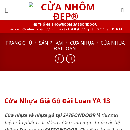
Skip
to
content
HỆ THỐNG SHOWROOM SAIGONDOOR
Báo giá cửa nhôm chất lượng - giá rẻ nhất thị trường năm 2021 tại TP.HCM
TRANG CHỦ
/
SẢN PHẨM
/
CỬA NHỰA
/
CỬA NHỰA
ĐÀI LOAN
Cửa Nhựa Giả Gỗ Đài Loan YA 13
Cửa nhựa và nhựa gỗ tại SAIGONDOOR
là thương
hiệu sản phẩm các dòng cửa trong một chuỗi các hệ
thống Showroom
SAIGONDOOR
. Chuyên sản xuất và