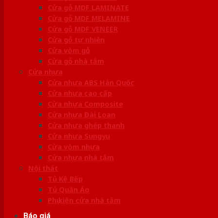
Cửa gỗ MDF LAMINATE
Cửa gỗ MDF MELAMINE
Cửa gỗ MDF VENEER
Cửa gỗ tự nhiên
Cửa vòm gỗ
Cửa gỗ nhà tắm
Cửa nhựa
Cửa nhựa ABS Hàn Quốc
Cửa nhựa cao cấp
Cửa nhựa Composite
Cửa nhựa Đài Loan
Cửa nhựa ghép thanh
Cửa nhựa Sungyu
Cửa vòm nhựa
Cửa nhựa nhà tắm
Nội thất
Tủ Kệ Bếp
Tủ Quần Áo
Phụ kiện cửa nhà tắm
Báo giá