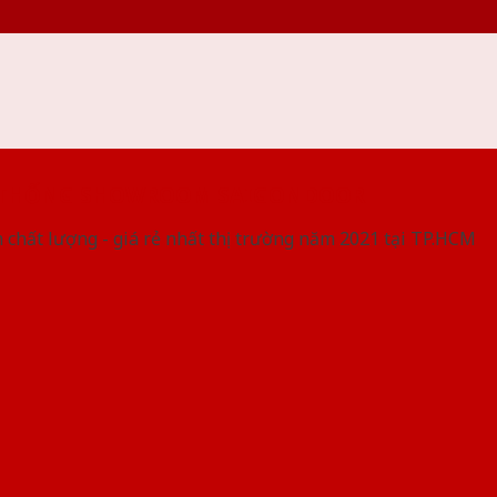
 THỐNG SHOWROOM SAIGONDOOR
 chất lượng - giá rẻ nhất thị trường năm 2021 tại TP.HCM