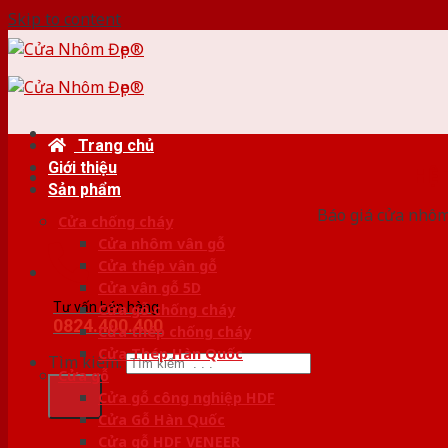
Skip to content
Trang chủ
Giới thiệu
HỆ
Sản phẩm
Báo giá cửa nhôm
Cửa chống cháy
Cửa nhôm vân gỗ
Cửa thép vân gỗ
Cửa vân gỗ 5D
Tư vấn bán hàng
Cửa gỗ chống cháy
0824.400.400
Cửa thép chống cháy
Cửa Thép Hàn Quốc
Tìm kiếm:
Cửa gỗ
Cửa gỗ công nghiệp HDF
Cửa Gỗ Hàn Quốc
Cửa gỗ HDF VENEER