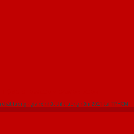
 THỐNG SHOWROOM SAIGONDOOR
 chất lượng - giá rẻ nhất thị trường năm 2021 tại TP.HCM