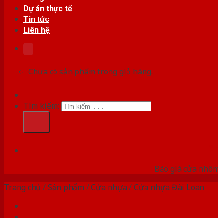
Dự án thực tế
Tin tức
Liên hệ
Chưa có sản phẩm trong giỏ hàng.
Tìm kiếm:
HỆ
Báo giá cửa nhôm
Trang chủ
/
Sản phẩm
/
Cửa nhựa
/
Cửa nhựa Đài Loan