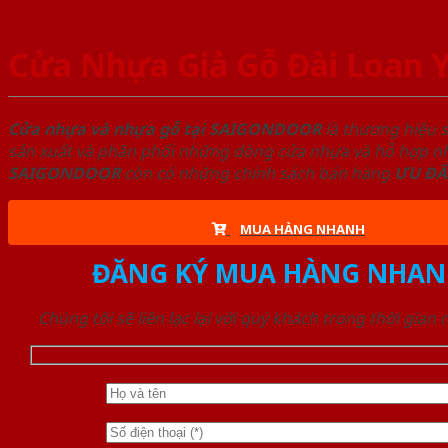
Cửa Nhựa Giả Gỗ Đài Loan 
Cửa nhựa và nhựa gỗ tại SAIGONDOOR
là thương hiệu 
sản xuất và phân phối những dòng cửa nhựa và hỗ hợp nhự
SAIGONDOOR
còn có những chính sách bán hàng
ƯU ĐÃ
MUA HÀNG NHANH
ĐĂNG KÝ MUA HÀNG NHAN
Chúng tôi sẽ liên lạc lại với quý khách trong thời gian