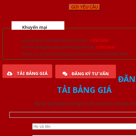
Khuyến mại
Quà tặng đồ nội thất trang trí lên đến
1.000.000đ
Giảm trực tiếp khi mua đơn hàng lớn hơn
3.000.000đ
Nhiều ưu đãi lớn khi đăng ký tài khoản thành viên thân thiết
TẢI BẢNG GIÁ
ĐĂNG KÝ TƯ VẤN
ĐĂN
TẢI BẢNG GIÁ
Đăng ký nhận báo giá mới nhất từ chúng tôi