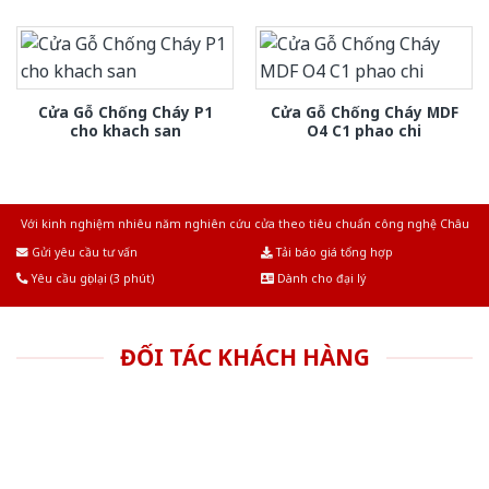
Cửa Gỗ Chống Cháy P1
Cửa Gỗ Chống Cháy MDF
cho khach san
O4 C1 phao chi
Với kinh nghiệm nhiêu năm nghiên cứu cửa theo tiêu chuẩn công nghệ Châu
Âu.Chúng tôi tự tin là nhà sản xuất & cung cấp hàng đầu tại Việt Nam!
Gửi yêu cầu tư vấn
Tải báo giá tổng hợp
Yêu cầu gọi lại (3 phút)
Dành cho đại lý
ĐỐI TÁC KHÁCH HÀNG