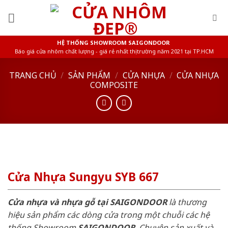
Skip
to
content
HỆ THỐNG SHOWROOM SAIGONDOOR
Báo giá cửa nhôm chất lượng - giá rẻ nhất thị trường năm 2021 tại TP.HCM
TRANG CHỦ
/
SẢN PHẨM
/
CỬA NHỰA
/
CỬA NHỰA
COMPOSITE
Cửa Nhựa Sungyu SYB 667
Cửa nhựa và nhựa gỗ tại SAIGONDOOR
là thương
hiệu sản phẩm các dòng cửa trong một chuỗi các hệ
thống Showroom
SAIGONDOOR
. Chuyên sản xuất và