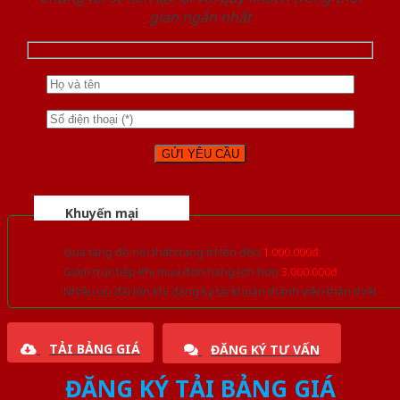
gian ngắn nhất
Khuyến mại
Quà tặng đồ nội thất trang trí lên đến
1.000.000đ
Giảm trực tiếp khi mua đơn hàng lớn hơn
3.000.000đ
Nhiều ưu đãi lớn khi đăng ký tài khoản thành viên thân thiết
TẢI BẢNG GIÁ
ĐĂNG KÝ TƯ VẤN
ĐĂNG KÝ TẢI BẢNG GIÁ