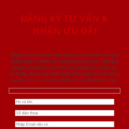
ĐĂNG KÝ TƯ VẤN &
NHẬN ƯU ĐÃI
Nhập thông tin để nhận được tư vấn miễn phí qua
điện thoại / email/ tại văn phòng hoặc tại nhà quý
khách. Chúng tôi cam kết mọi thông tin nhập vào
dưới đây được bảo mật tuyệt đối cũng như chỉ phục
vụ yêu cầu tư vấn duy nhất của quý khách tại đây.