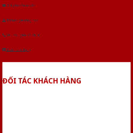
Gửi yêu cầu tư vấn
Tải báo giá tổng hợp
Yêu cầu gọi lại (3 phút)
Dành cho đại lý
ĐỐI TÁC KHÁCH HÀNG