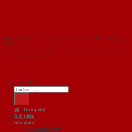
SaigonDoor™
- Hệ thống Showroom cửa nhà tắm hàng
đầu Việt Nam
Copyright ⓒ 2016 – 2026 SaigonDoor™ - www.baogiacuanhom.com |
Đơn vị chủ quản SaigonDoor
Tìm kiếm:
Trang chủ
Giới thiệu
Sản phẩm
Cửa chống cháy