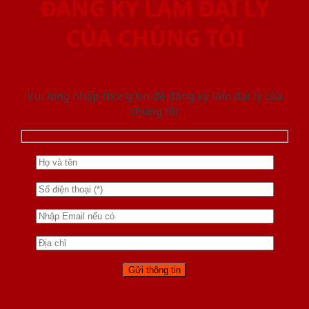
ĐĂNG KÝ LÀM ĐẠI LÝ
CỦA CHÚNG TÔI
Vui lòng nhập thông tin để đăng ký làm đại lý của
chúng tôi