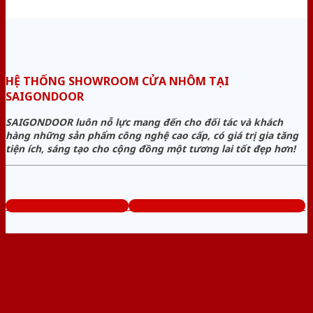
HỆ THỐNG SHOWROOM CỬA NHÔM TẠI
SAIGONDOOR
SAIGONDOOR luôn nỗ lực mang đến cho đối tác và khách
hàng những sản phẩm công nghệ cao cấp, có giá trị gia tăng
tiện ích, sáng tạo cho cộng đồng một tương lai tốt đẹp hơn!
www.baogiacuanhom.com
Tổng đài tư vấn miễn phí: 0824.400.400