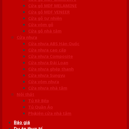
Cửa gỗ MDF MELAMINE
Cửa gỗ MDF VENEER
Cửa gỗ tự nhiên
Cửa vòm gỗ
Cửa gỗ nhà tắm
Cửa nhựa
Cửa nhựa ABS Hàn Quốc
Cửa nhựa cao cấp
Cửa nhựa Composite
Cửa nhựa Đài Loan
Cửa nhựa ghép thanh
Cửa nhựa Sungyu
Cửa vòm nhựa
Cửa nhựa nhà tắm
Nội thất
Tủ Kệ Bếp
Tủ Quần Áo
Phụ kiện cửa nhà tắm
Báo giá
Dự án thực tế