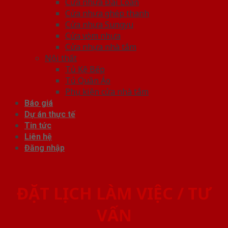
Cửa nhựa Đài Loan
Cửa nhựa ghép thanh
Cửa nhựa Sungyu
Cửa vòm nhựa
Cửa nhựa nhà tắm
Nội thất
Tủ Kệ Bếp
Tủ Quần Áo
Phụ kiện cửa nhà tắm
Báo giá
Dự án thực tế
Tin tức
Liên hệ
Đăng nhập
ĐẶT LỊCH LÀM VIỆC / TƯ
VẤN