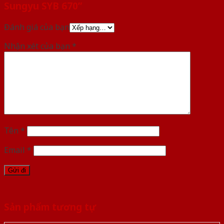
Sungyu SYB 670”
Đánh giá của bạn
Nhận xét của bạn
*
Tên
*
Email
*
Sản phẩm tương tự