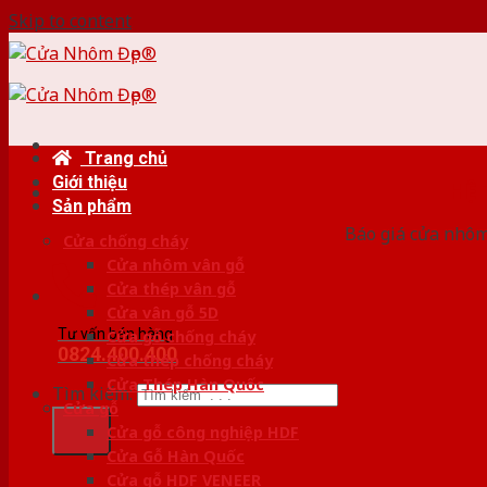
Skip to content
Trang chủ
Giới thiệu
HỆ
Sản phẩm
Báo giá cửa nhôm
Cửa chống cháy
Cửa nhôm vân gỗ
Cửa thép vân gỗ
Cửa vân gỗ 5D
Tư vấn bán hàng
Cửa gỗ chống cháy
0824.400.400
Cửa thép chống cháy
Cửa Thép Hàn Quốc
Tìm kiếm:
Cửa gỗ
Cửa gỗ công nghiệp HDF
Cửa Gỗ Hàn Quốc
Cửa gỗ HDF VENEER