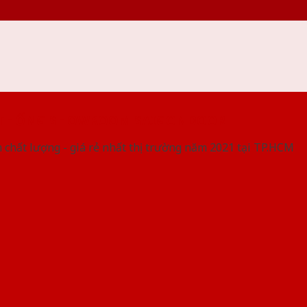
 THỐNG SHOWROOM SAIGONDOOR
 chất lượng - giá rẻ nhất thị trường năm 2021 tại TP.HCM