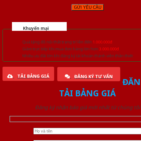
Khuyến mại
Quà tặng đồ nội thất trang trí lên đến
1.000.000đ
Giảm trực tiếp khi mua đơn hàng lớn hơn
3.000.000đ
Nhiều ưu đãi lớn khi đăng ký tài khoản thành viên thân thiết
TẢI BẢNG GIÁ
ĐĂNG KÝ TƯ VẤN
ĐĂN
TẢI BẢNG GIÁ
Đăng ký nhận báo giá mới nhất từ chúng tôi