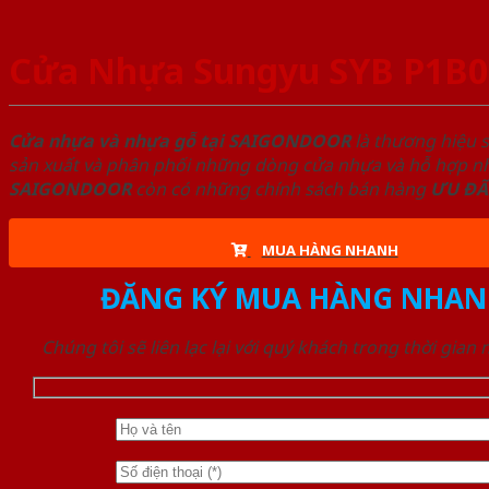
Cửa Nhựa Sungyu SYB P1B0
Cửa nhựa và nhựa gỗ tại SAIGONDOOR
là thương hiệu 
sản xuất và phân phối những dòng cửa nhựa và hỗ hợp nhự
SAIGONDOOR
còn có những chính sách bán hàng
ƯU ĐÃ
MUA HÀNG NHANH
ĐĂNG KÝ MUA HÀNG NHAN
Chúng tôi sẽ liên lạc lại với quý khách trong thời gian