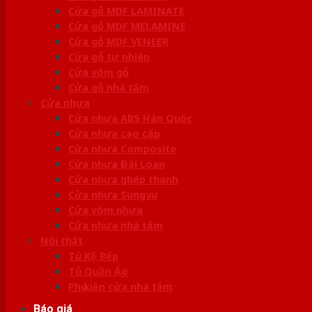
Cửa gỗ MDF LAMINATE
Cửa gỗ MDF MELAMINE
Cửa gỗ MDF VENEER
Cửa gỗ tự nhiên
Cửa vòm gỗ
Cửa gỗ nhà tắm
Cửa nhựa
Cửa nhựa ABS Hàn Quốc
Cửa nhựa cao cấp
Cửa nhựa Composite
Cửa nhựa Đài Loan
Cửa nhựa ghép thanh
Cửa nhựa Sungyu
Cửa vòm nhựa
Cửa nhựa nhà tắm
Nội thất
Tủ Kệ Bếp
Tủ Quần Áo
Phụ kiện cửa nhà tắm
Báo giá