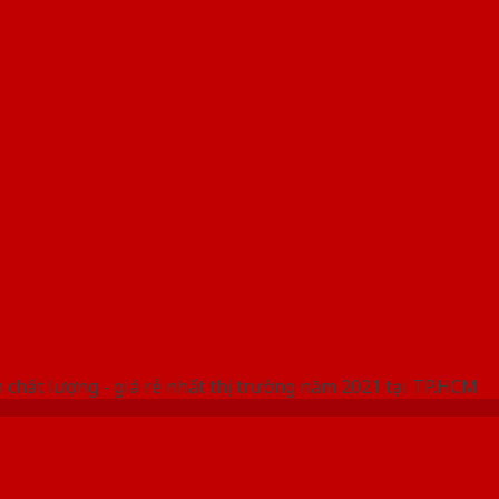
 THỐNG SHOWROOM SAIGONDOOR
 chất lượng - giá rẻ nhất thị trường năm 2021 tại TP.HCM