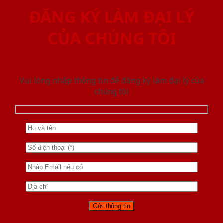
ĐĂNG KÝ LÀM ĐẠI LÝ
CỦA CHÚNG TÔI
Vui lòng nhập thông tin để đăng ký làm đại lý của
chúng tôi