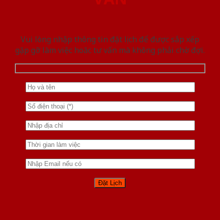
Vui lòng nhập thông tin đặt lịch để được sắp xếp
gặp gỡ làm việc hoăc tư vấn mà không phải chờ đợi.