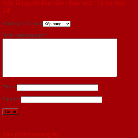
Hãy là người đầu tiên nhận xét “Tủ Kệ Bếp
24”
Đánh giá của bạn
Nhận xét của bạn
*
Tên
*
Email
*
Sản phẩm tương tự