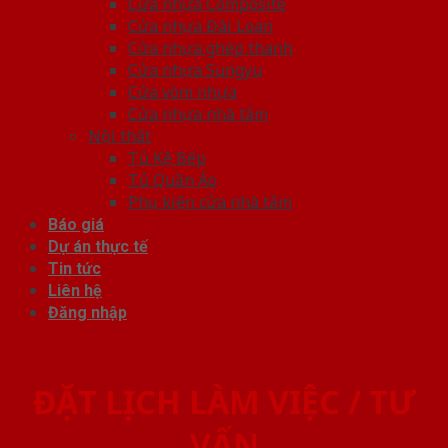
Cửa nhựa Composite
Cửa nhựa Đài Loan
Cửa nhựa ghép thanh
Cửa nhựa Sungyu
Cửa vòm nhựa
Cửa nhựa nhà tắm
Nội thất
Tủ Kệ Bếp
Tủ Quần Áo
Phụ kiện cửa nhà tắm
Báo giá
Dự án thực tế
Tin tức
Liên hệ
Đăng nhập
ĐẶT LỊCH LÀM VIỆC / TƯ
VẤN