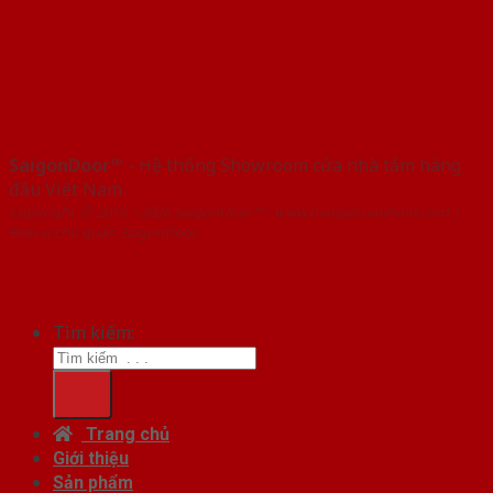
SaigonDoor™
- Hệ thống Showroom cửa nhà tắm hàng
đầu Việt Nam
Copyright ⓒ 2016 – 2026 SaigonDoor™ - www.baogiacuanhom.com |
Đơn vị chủ quản SaigonDoor
Tìm kiếm:
Trang chủ
Giới thiệu
Sản phẩm