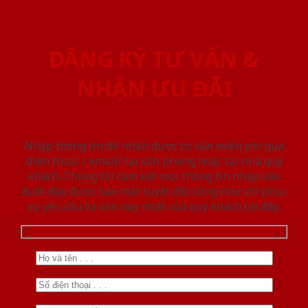
ĐĂNG KÝ TƯ VẤN &
NHẬN ƯU ĐÃI
Nhập thông tin để nhận được tư vấn miễn phí qua
điện thoại / email/ tại văn phòng hoặc tại nhà quý
khách. Chúng tôi cam kết mọi thông tin nhập vào
dưới đây được bảo mật tuyệt đối cũng như chỉ phục
vụ yêu cầu tư vấn duy nhất của quý khách tại đây.