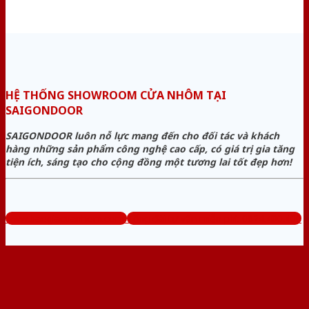
HỆ THỐNG SHOWROOM CỬA NHÔM TẠI
SAIGONDOOR
SAIGONDOOR luôn nỗ lực mang đến cho đối tác và khách
hàng những sản phẩm công nghệ cao cấp, có giá trị gia tăng
tiện ích, sáng tạo cho cộng đồng một tương lai tốt đẹp hơn!
www.baogiacuanhom.com
Tổng đài tư vấn miễn phí: 0824.400.400