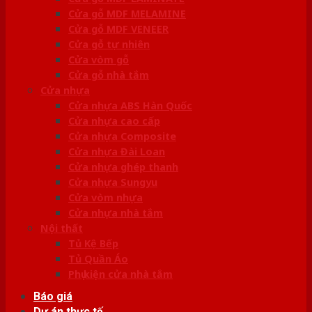
Cửa gỗ MDF MELAMINE
Cửa gỗ MDF VENEER
Cửa gỗ tự nhiên
Cửa vòm gỗ
Cửa gỗ nhà tắm
Cửa nhựa
Cửa nhựa ABS Hàn Quốc
Cửa nhựa cao cấp
Cửa nhựa Composite
Cửa nhựa Đài Loan
Cửa nhựa ghép thanh
Cửa nhựa Sungyu
Cửa vòm nhựa
Cửa nhựa nhà tắm
Nội thất
Tủ Kệ Bếp
Tủ Quần Áo
Phụ kiện cửa nhà tắm
Báo giá
Dự án thực tế