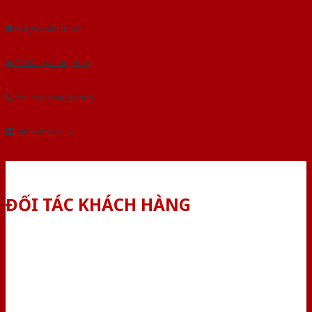
Âu.Chúng tôi tự tin là nhà sản xuất & cung cấp hàng đầu tại Việt Nam!
Gửi yêu cầu tư vấn
Tải báo giá tổng hợp
Yêu cầu gọi lại (3 phút)
Dành cho đại lý
ĐỐI TÁC KHÁCH HÀNG