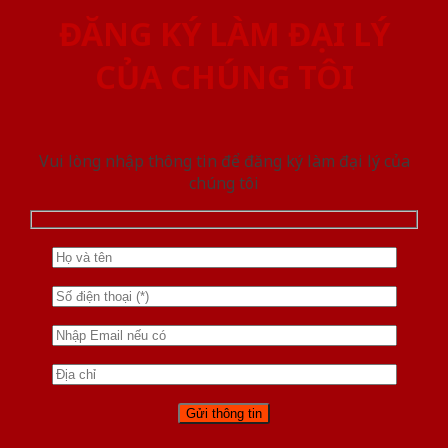
ĐĂNG KÝ LÀM ĐẠI LÝ
CỦA CHÚNG TÔI
Vui lòng nhập thông tin để đăng ký làm đại lý của
chúng tôi