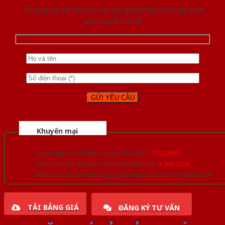
Chúng tôi sẽ liên lạc lại với quý khách trong thời
gian ngắn nhất
Khuyến mại
Quà tặng đồ nội thất trang trí lên đến
1.000.000đ
Giảm trực tiếp khi mua đơn hàng lớn hơn
3.000.000đ
Nhiều ưu đãi lớn khi đăng ký tài khoản thành viên thân thiết
TẢI BẢNG GIÁ
ĐĂNG KÝ TƯ VẤN