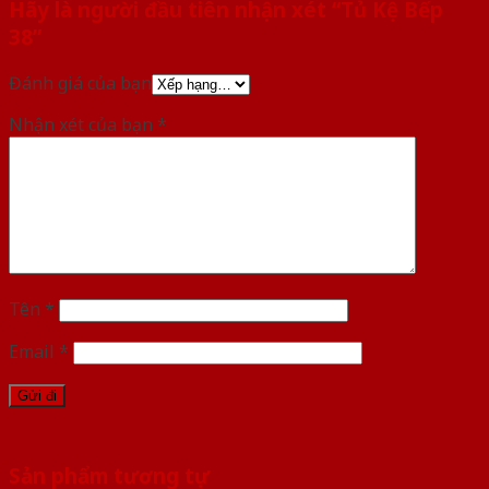
Hãy là người đầu tiên nhận xét “Tủ Kệ Bếp
38”
Đánh giá của bạn
Nhận xét của bạn
*
Tên
*
Email
*
Sản phẩm tương tự