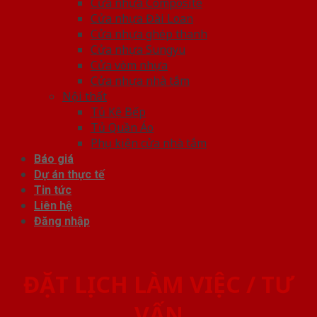
Cửa nhựa Composite
Cửa nhựa Đài Loan
Cửa nhựa ghép thanh
Cửa nhựa Sungyu
Cửa vòm nhựa
Cửa nhựa nhà tắm
Nội thất
Tủ Kệ Bếp
Tủ Quần Áo
Phụ kiện cửa nhà tắm
Báo giá
Dự án thực tế
Tin tức
Liên hệ
Đăng nhập
ĐẶT LỊCH LÀM VIỆC / TƯ
VẤN