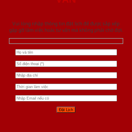
Vui lòng nhập thông tin đặt lịch để được sắp xếp
gặp gỡ làm việc hoăc tư vấn mà không phải chờ đợi.