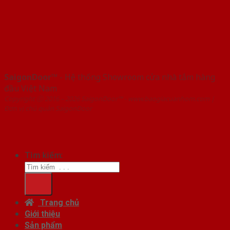
SaigonDoor™
- Hệ thống Showroom cửa nhà tắm hàng
đầu Việt Nam
Copyright ⓒ 2016 – 2026 SaigonDoor™ - www.baogiacuanhom.com |
Đơn vị chủ quản SaigonDoor
Tìm kiếm:
Trang chủ
Giới thiệu
Sản phẩm