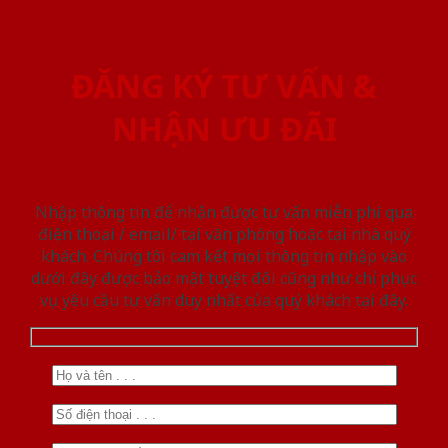
ĐĂNG KÝ TƯ VẤN &
NHẬN ƯU ĐÃI
Nhập thông tin để nhận được tư vấn miễn phí qua
điện thoại / email/ tại văn phòng hoặc tại nhà quý
khách. Chúng tôi cam kết mọi thông tin nhập vào
dưới đây được bảo mật tuyệt đối cũng như chỉ phục
vụ yêu cầu tư vấn duy nhất của quý khách tại đây.