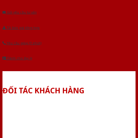
Âu.Chúng tôi tự tin là nhà sản xuất & cung cấp hàng đầu tại Việt Nam!
Gửi yêu cầu tư vấn
Tải báo giá tổng hợp
Yêu cầu gọi lại (3 phút)
Dành cho đại lý
ĐỐI TÁC KHÁCH HÀNG