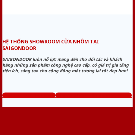
HỆ THỐNG SHOWROOM CỬA NHÔM TẠI
SAIGONDOOR
SAIGONDOOR luôn nỗ lực mang đến cho đối tác và khách
hàng những sản phẩm công nghệ cao cấp, có giá trị gia tăng
tiện ích, sáng tạo cho cộng đồng một tương lai tốt đẹp hơn!
www.baogiacuanhom.com
Tổng đài tư vấn miễn phí: 0824.400.400