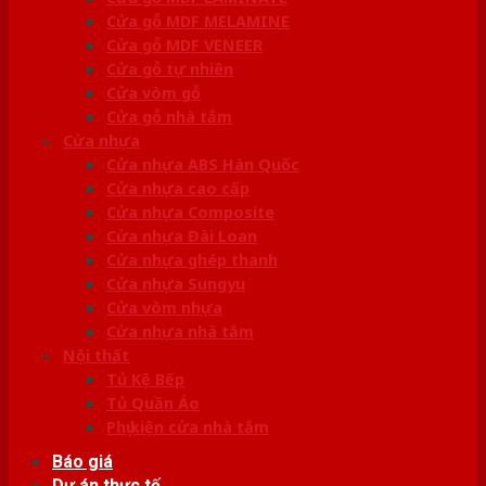
Cửa gỗ MDF MELAMINE
Cửa gỗ MDF VENEER
Cửa gỗ tự nhiên
Cửa vòm gỗ
Cửa gỗ nhà tắm
Cửa nhựa
Cửa nhựa ABS Hàn Quốc
Cửa nhựa cao cấp
Cửa nhựa Composite
Cửa nhựa Đài Loan
Cửa nhựa ghép thanh
Cửa nhựa Sungyu
Cửa vòm nhựa
Cửa nhựa nhà tắm
Nội thất
Tủ Kệ Bếp
Tủ Quần Áo
Phụ kiện cửa nhà tắm
Báo giá
Dự án thực tế