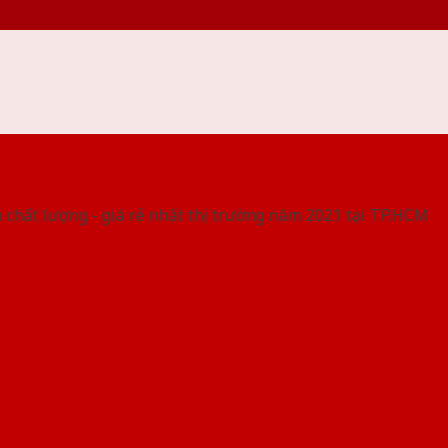
 THỐNG SHOWROOM SAIGONDOOR
 chất lượng - giá rẻ nhất thị trường năm 2021 tại TP.HCM