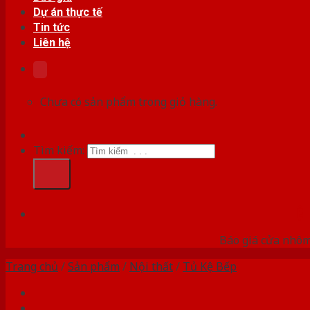
Dự án thực tế
Tin tức
Liên hệ
Chưa có sản phẩm trong giỏ hàng.
Tìm kiếm:
HỆ
Báo giá cửa nhôm
Trang chủ
/
Sản phẩm
/
Nội thất
/
Tủ Kệ Bếp