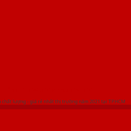
 THỐNG SHOWROOM SAIGONDOOR
 chất lượng - giá rẻ nhất thị trường năm 2021 tại TP.HCM