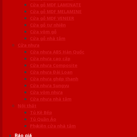
Cửa gỗ MDF LAMINATE
Cửa gỗ MDF MELAMINE
Cửa gỗ MDF VENEER
Cửa gỗ tự nhiên
Cửa vòm gỗ
Cửa gỗ nhà tắm
Cửa nhựa
Cửa nhựa ABS Hàn Quốc
Cửa nhựa cao cấp
Cửa nhựa Composite
Cửa nhựa Đài Loan
Cửa nhựa ghép thanh
Cửa nhựa Sungyu
Cửa vòm nhựa
Cửa nhựa nhà tắm
Nội thất
Tủ Kệ Bếp
Tủ Quần Áo
Phụ kiện cửa nhà tắm
Báo giá