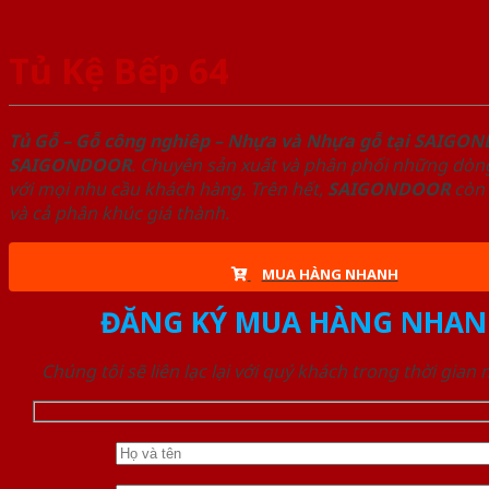
Tủ Kệ Bếp 64
Tủ Gỗ – Gỗ công nghiêp – Nhựa và Nhựa gỗ tại SAIGO
SAIGONDOOR
. Chuyên sản xuất và phân phối những dòng
với mọi nhu cầu khách hàng. Trên hết,
SAIGONDOOR
còn 
và cả phân khúc giá thành.
MUA HÀNG NHANH
ĐĂNG KÝ MUA HÀNG NHAN
Chúng tôi sẽ liên lạc lại với quý khách trong thời gian