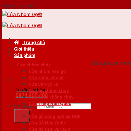
Skip to content
Trang chủ
Giới thiệu
HỆ
Sản phẩm
Báo giá cửa nhôm
Cửa chống cháy
Cửa nhôm vân gỗ
Cửa thép vân gỗ
Cửa vân gỗ 5D
Tư vấn bán hàng
Cửa gỗ chống cháy
0824.400.400
Cửa thép chống cháy
Cửa Thép Hàn Quốc
Tìm kiếm:
Cửa gỗ
Cửa gỗ công nghiệp HDF
Cửa Gỗ Hàn Quốc
Cửa gỗ HDF VENEER