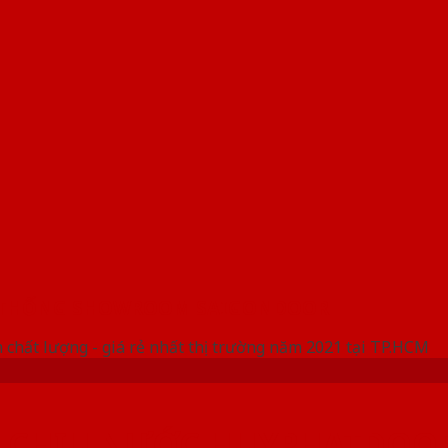
 THỐNG SHOWROOM SAIGONDOOR
 chất lượng - giá rẻ nhất thị trường năm 2021 tại TP.HCM
Ỗ CHỊU NƯỚC HUYPHATDOO