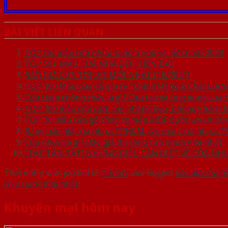
BÀI VIẾT LIÊN QUAN
TOP các mẫu cửa nhựa sang trọng và mới nhất 2024
TOP 50+ MẪU CỬA NHÀ ĐẸP HIỆN ĐẠI
BÁO GIÁ CỬA TOILET MỚI NHẤT [10/2021]
TOP 100 Mẫu cửa gỗ giá rẻ “Chính Hãng & Chất Lượn
Cửa thép chống cháy là gì? Cấu tạo và ứng dụng cửa 
TOP 100 mẫu cửa cách âm phòng ngủ, phòng khách h
TOP 30 mẫu cửa gỗ công nghiệp MDF được ưa chuộng
Bảng báo giá cửa nhựa TPHCM, các mẫu cửa nhựa 
Cửa nhựa là gì? Báo giá thi công cửa nhựa mới nhất
[TẤT TẦN TẬT] NHỮNG ĐIỀU CẦN BIẾT VỀ CỬA NH
This entry was posted in
Tin tức
and tagged
báo giá cửa g
chịu nước mới nhất
.
Khuyến mại hôm nay