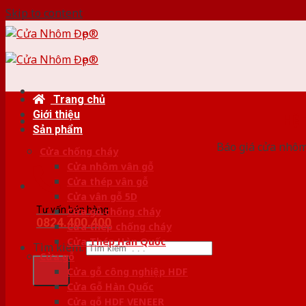
Skip to content
Trang chủ
Giới thiệu
HỆ
Sản phẩm
Báo giá cửa nhôm
Cửa chống cháy
Cửa nhôm vân gỗ
Cửa thép vân gỗ
Cửa vân gỗ 5D
Tư vấn bán hàng
Cửa gỗ chống cháy
0824.400.400
Cửa thép chống cháy
Cửa Thép Hàn Quốc
Tìm kiếm:
Cửa gỗ
Cửa gỗ công nghiệp HDF
Cửa Gỗ Hàn Quốc
Cửa gỗ HDF VENEER