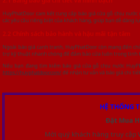
2.1 Bảng báo giá chi tiết và minh bạch
HuyPhatDoor cam kết cung cấp báo giá cửa gỗ chịu nước rõ 
các yêu cầu riêng biệt của khách hàng, giúp bạn dễ dàng l
2.2 Chính sách bảo hành và hậu mãi tận tâm
Ngoài báo giá cạnh tranh, HuyPhatDoor còn mang đến chín
trợ kỹ thuật nhanh chóng để đảm bảo cửa luôn trong tình t
Nếu bạn đang tìm kiếm báo giá cửa gỗ chịu nước HuyPha
https://huyphatdoor.com/
để nhận tư vấn và báo giá chi ti
HỆ THỐNG T
Đặt Mua H
Mời quý khách hàng truy cập