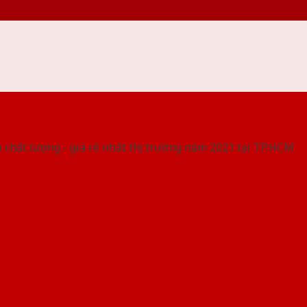
 THỐNG SHOWROOM SAIGONDOOR
 chất lượng - giá rẻ nhất thị trường năm 2021 tại TP.HCM