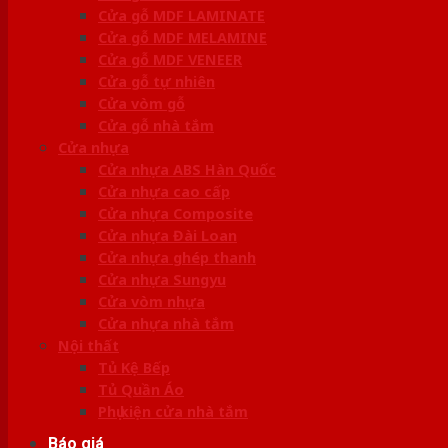
Cửa gỗ MDF LAMINATE
Cửa gỗ MDF MELAMINE
Cửa gỗ MDF VENEER
Cửa gỗ tự nhiên
Cửa vòm gỗ
Cửa gỗ nhà tắm
Cửa nhựa
Cửa nhựa ABS Hàn Quốc
Cửa nhựa cao cấp
Cửa nhựa Composite
Cửa nhựa Đài Loan
Cửa nhựa ghép thanh
Cửa nhựa Sungyu
Cửa vòm nhựa
Cửa nhựa nhà tắm
Nội thất
Tủ Kệ Bếp
Tủ Quần Áo
Phụ kiện cửa nhà tắm
Báo giá