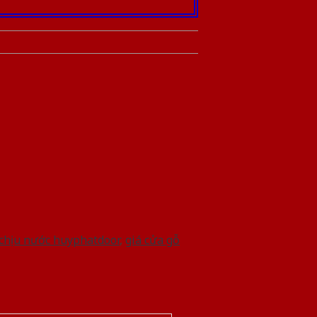
 chịu nước huyphatdoor
,
giá cửa gỗ