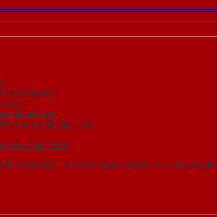
g”
thép chống cháy
iện đại
 nhất hiện nay
TPHCM mới nhất năm 2024
ỰA GỖ COMPOSITE
ỗ chịu nước 2025
,
cập nhật báo giá cửa gỗ chịu nước
,
cửa gỗ