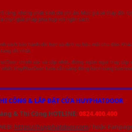
ràng, không phát sinh chi phí ẩn. Mức giá sẽ thay đổi tùy 
ựa chọn giải pháp phù hợp với ngân sách.
h sách bảo hành dài hạn và dịch vụ hậu mãi chu đáo. Khác
rạng tốt nhất.
tDoor chính xác và cập nhật, đừng ngần ngại truy cập w
ết nhất. HuyPhatDoor luôn sẵn sàng đồng hành cùng bạn tro
HI CÔNG & LẮP ĐẶT CỬA HUYPHATDOOR
àng & Thi Công HOTLINE:
0824.400.400
 WEB:
https://huyphatdoor.com
/ hoặc Fanpag