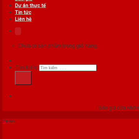
Dự án thực tế
Tin tức
Liên hệ
Chưa có sản phẩm trong giỏ hàng.
Tìm kiếm:
HỆ
Báo giá cửa nhôm
Tin tức
CẬP NHẬT BÁO GIÁ CỬA G