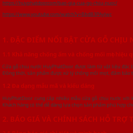
https://huyphatdoor.com/bao-gia-cua-go-chiu-nuoc/
https://www.youtube.com/watch?v=BbdB3PAyJwc
1. ĐẶC ĐIỂM NỔI BẬT CỬA GỖ CHỊ
1.1 Khả năng chống ẩm và chống mối mọt hiệu 
Cửa gỗ chịu nước HuyPhatDoor được làm từ vật liệu đặc b
Đồng thời, sản phẩm được xử lý chống mối mọt, đảm bảo t
1.2 Đa dạng mẫu mã và kiểu dáng
HuyPhatDoor cung cấp nhiều mẫu cửa gỗ chịu nước với ki
Khách hàng có thể dễ dàng lựa chọn sản phẩm phù hợp ch
2. BÁO GIÁ VÀ CHÍNH SÁCH HỖ TRỢ