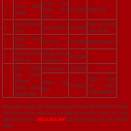
Chèn kín
Công bắn
3
theo yêu
150.000
VNĐ/bộ
Foam
cầu
Công lắp đi
Các tỉnh lân
4
Cộng thêm
100.000
tỉnh
cận HCM
Công sơn
5
Sơn PU
150.000
500.000đ/m2
cửa
Vận chuyển
Công trình
6
650.000
lên cao
chung cư
Gia công
Khóa tròn
100.000
lắp khóa
Khóa điện
7
(khách
Khóa tay
70.000
tử thêm
hàng cung
gạt
100.000đ/bộ
cấp khóa)
Bảng giá cung cấp là phương án tham khảo. Khách hàng
cần tham khảo mẫu cửa và báo giá chuẩn nhất, vui lòng
liên hệ hotline:
0824.400.400
để nhận được tư vấn nhanh
nhất.