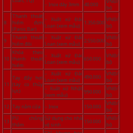
Loan, TQ)
VNĐ/
– Inox dày 3mm
40.000
bộ
Thanh thoát
– Xuất xứ Đài
VNĐ/
8
hiểm đơn
1.350.000
Loan (xem mẫu)
bộ
(Panic Bar)
Thanh thoát
– Xuất xứ Đài
VNĐ/
9
2.550.000
hiểm đôi
Loan (xem mẫu)
bộ
Khóa theo
– Xuất xứ Đài
VNĐ/
10
thanh thoát
650.000
Loan (xem mẫu)
bộ
hiểm
– Xuất xứ Đài
VNĐ/
490.000
Tay đẩy hơi
Loan (xem mẫu)
bộ
11
(tay co thủy
– Xuất xứ Nhật
VNĐ/
lực)
990.000
(xem mẫu)
bộ
VNĐ/
12
Tay nắm cửa
– Inox
150.000
bộ
PU chống
Sử dụng cho nhà
VNĐ/
13
150.000
thấm
vệ sinh
bộ