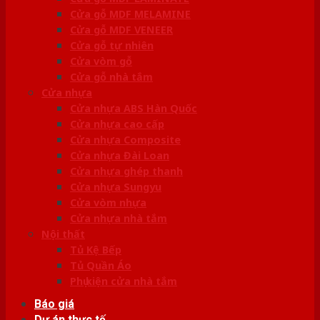
Cửa gỗ MDF MELAMINE
Cửa gỗ MDF VENEER
Cửa gỗ tự nhiên
Cửa vòm gỗ
Cửa gỗ nhà tắm
Cửa nhựa
Cửa nhựa ABS Hàn Quốc
Cửa nhựa cao cấp
Cửa nhựa Composite
Cửa nhựa Đài Loan
Cửa nhựa ghép thanh
Cửa nhựa Sungyu
Cửa vòm nhựa
Cửa nhựa nhà tắm
Nội thất
Tủ Kệ Bếp
Tủ Quần Áo
Phụ kiện cửa nhà tắm
Báo giá
Dự án thực tế