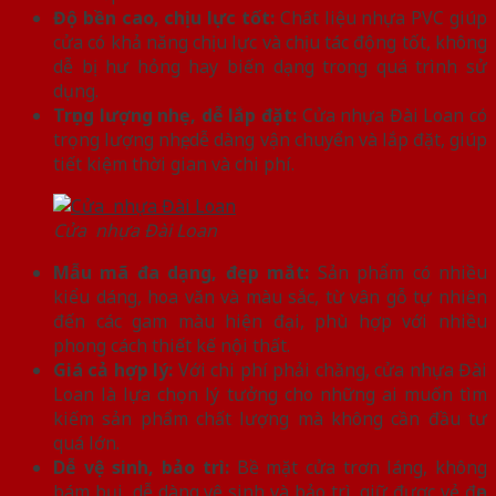
Độ bền cao, chịu lực tốt:
Chất liệu nhựa PVC giúp
cửa có khả năng chịu lực và chịu tác động tốt, không
dễ bị hư hỏng hay biến dạng trong quá trình sử
dụng.
Trọng lượng nhẹ, dễ lắp đặt:
Cửa nhựa Đài Loan có
trọng lượng nhẹ, dễ dàng vận chuyển và lắp đặt, giúp
tiết kiệm thời gian và chi phí.
Cửa nhựa Đài Loan
Mẫu mã đa dạng, đẹp mắt:
Sản phẩm có nhiều
kiểu dáng, hoa văn và màu sắc, từ vân gỗ tự nhiên
đến các gam màu hiện đại, phù hợp với nhiều
phong cách thiết kế nội thất.
Giá cả hợp lý:
Với chi phí phải chăng, cửa nhựa Đài
Loan là lựa chọn lý tưởng cho những ai muốn tìm
kiếm sản phẩm chất lượng mà không cần đầu tư
quá lớn.
Dễ vệ sinh, bảo trì:
Bề mặt cửa trơn láng, không
bám bụi, dễ dàng vệ sinh và bảo trì, giữ được vẻ đẹp