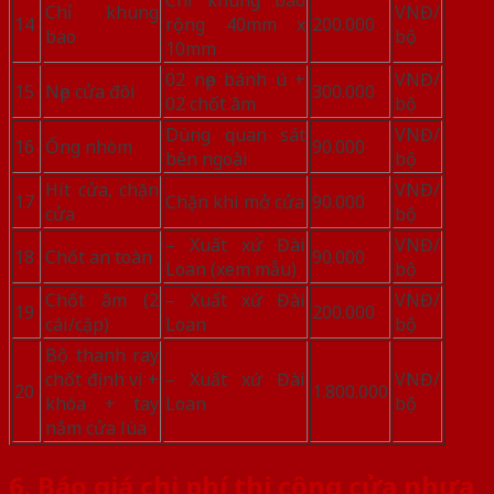
Chỉ khung bao
Chỉ khung
VNĐ/
14
rộng 40mm x
200.000
bao
bộ
10mm
02 nẹp bánh ú +
VNĐ/
15
Nẹp cửa đôi
300.000
02 chốt âm
bộ
Dùng quan sát
VNĐ/
16
Ống nhòm
90.000
bên ngoài
bộ
Hít cửa, chặn
VNĐ/
17
Chặn khi mở cửa
90.000
cửa
bộ
– Xuất xứ Đài
VNĐ/
18
Chốt an toàn
90.000
Loan (xem mẫu)
bộ
Chốt âm (2
– Xuất xứ Đài
VNĐ/
19
200.000
cái/cặp)
Loan
bộ
Bộ thanh ray
chốt định vị +
– Xuất xứ Đài
VNĐ/
20
1.800.000
khóa + tay
Loan
bộ
nắm cửa lùa
6. Báo giá chi phí thi công cửa nhựa