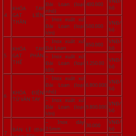
VNĐ/
Đài Loan (loại
400.000
bộ
KHÓA TAY
nhỏ)
4
GẠT LIỀN
– Inox xuất xứ
THÂN
VNĐ/
Đài Loan (loại
500.000
bộ
lớn)
– Inox xuất xứ
VNĐ/
850.000
Đài Loan
bộ
KHÓA TAY
5
GẠT PHÂN
– Inox xuất xứ
VNĐ/
THỂ
Đài Loan (loại
1.250.00
bộ
tốt)
– Inox xuất xứ
VNĐ/
Đài Loan (loại
6.800.000
bộ
nhỏ)
KHÓA ĐIỆN
6
TỬ VÂN TAY
– Inox xuất xứ
VNĐ/
Đài Loan (loại
9.800.000
bộ
lớn)
– Inox dày
VNĐ/
30.000
2.5mm
bộ
BẢN LỀ (Đài
7