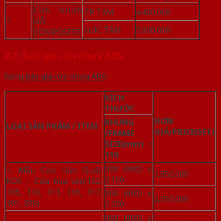
CỬA NHỰA
ÉP TẤM
4.400.000
1
GỖ
ĐÚC TẤM
5.600.000
COMPOSITE
4.2. Báo giá cửa nhựa ABS
Bảng
báo giá cửa nhựa ABS
:
KÍCH
THƯỚC
ĐƠN
KHUNG
LOẠI SẢN PHẨM / ITEM
GIÁ/PRICE(SET)
/FRAME
SIZE(mm) :
110
900 (800) x
1. Mẫu Cửa Hàn Quốc
2.850.000
2.100
KOS – Cửa hoa văn(102,
105, 110, 111, 116, 117,
900 (800) x
2.950.000
301, 305)
2.200
900 (800) x