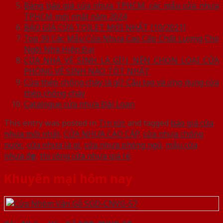
Bảng báo giá cửa nhựa TPHCM, các mẫu cửa nhựa
TPHCM mới nhất năm 2024
BÁO GIÁ CỬA TOILET MỚI NHẤT [10/2021]
Top 30 Các Mẫu Cửa Nhựa Cao Cấp Chất Lượng Cho
Ngôi Nhà Hiện Đại
CỬA NHÀ VỆ SINH LÀ GÌ?| NÊN CHỌN LOẠI CỬA
PHÒNG VỆ SINH NÀO TỐT NHẤT
Cửa thép chống cháy là gì? Cấu tạo và ứng dụng cửa
thép chống cháy
Catalogue cửa nhựa Đài Loan
This entry was posted in
Tin tức
and tagged
báo giá cửa
nhựa mới nhất
,
CỬA NHỰA CAO CẤP
,
cửa nhựa chống
nước
,
cửa nhựa là gì
,
cửa nhựa phòng ngủ
,
mẫu cửa
nhựa đẹp
,
thi công cửa nhựa giá rẻ
.
Khuyến mại hôm nay