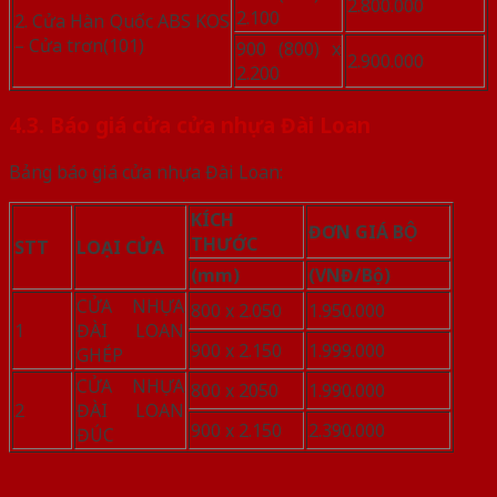
2.800.000
2.100
2. Cửa Hàn Quốc ABS KOS
– Cửa trơn(101)
900 (800) x
2.900.000
2.200
4.3. Báo giá cửa cửa nhựa Đài Loan
Bảng báo giá
cửa nhựa Đài Loan:
KÍCH
ĐƠN GIÁ BỘ
THƯỚC
STT
LOẠI CỬA
(mm)
(VNĐ/Bộ)
CỬA NHỰA
800 x 2.050
1.950.000
1
ĐÀI LOAN
900 x 2.150
1.999.000
GHÉP
CỬA NHỰA
800 x 2050
1.990.000
2
ĐÀI LOAN
900 x 2.150
2.390.000
ĐÚC