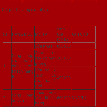
Chi phí thi công cửa nhựa:
Đơn
STT
HẠNG MỤC
MÔ TẢ
Giá
GHI CHÚ
(VNĐ)
Cửa nhựa
850.000
Chung cư,
Công lắp
cao ốc văn
380.000
cửa nhà ở
phòng
1
dân sinh,
Cửa đôi 2
khách hàng
cánh và
lẻ
450.000
cửa lùa 1
cánh
Theo yêu
Công bắn
2
cầu khách
660.000
VNĐ/bộ
Silicon
hàng