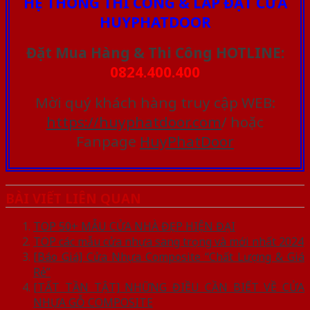
HỆ THỐNG THI CÔNG & LẮP ĐẶT CỬA
HUYPHATDOOR
Đặt Mua Hàng & Thi Công HOTLINE:
0824.400.400
Mời quý khách hàng truy cập WEB:
https://huyphatdoor.com
/ hoặc
Fanpage
HuyPhatDoor
BÀI VIẾT LIÊN QUAN
TOP 50+ MẪU CỬA NHÀ ĐẸP HIỆN ĐẠI
TOP các mẫu cửa nhựa sang trọng và mới nhất 2024
[Báo Giá] Cửa Nhựa Composite “Chất Lượng & Giá
Rẻ”
[TẤT TẦN TẬT] NHỮNG ĐIỀU CẦN BIẾT VỀ CỬA
NHỰA GỖ COMPOSITE