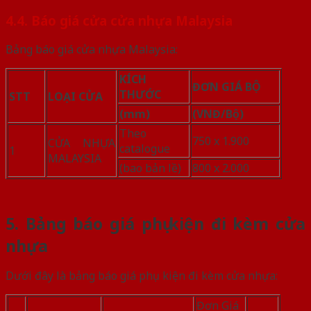
4.4. Báo giá cửa cửa nhựa Malaysia
Bảng báo giá cửa nhựa Malaysia:
KÍCH
ĐƠN GIÁ BỘ
THƯỚC
STT
LOẠI CỬA
(mm)
(VNĐ/Bộ)
Theo
750 x 1.900
CỬA NHỰA
catalogue
1
MALAYSIA
(bao bản lề)
800 x 2.000
5. Bảng báo giá phụ kiện đi kèm cửa
nhựa
Dưới đây là bảng báo giá phụ kiện đi kèm cửa nhựa:
Đơn Giá