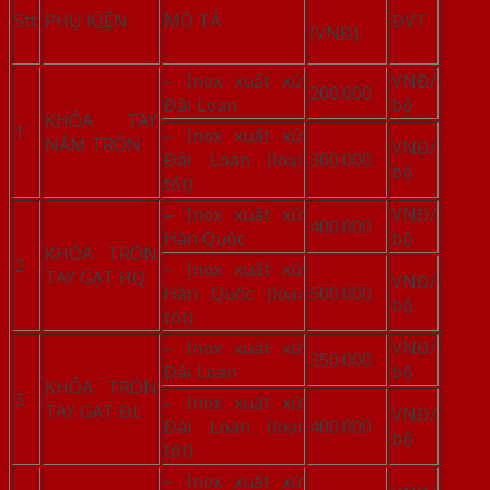
Stt
PHỤ KIỆN
MÔ TẢ
ĐVT
(VNĐ)
– Inox xuất xứ
VNĐ/
200.000
Đài Loan
bộ
KHÓA TAY
1
– Inox xuất xứ
NẮM TRÒN
VNĐ/
Đài Loan (loại
300.000
bộ
tốt)
– Inox xuất xứ
VNĐ/
400.000
Hàn Quốc
bộ
KHÓA TRÒN
2
– Inox xuất xứ
TAY GẠT HQ
VNĐ/
Hàn Quốc (loại
500.000
bộ
tốt)
– Inox xuất xứ
VNĐ/
350.000
Đài Loan
bộ
KHÓA TRÒN
3
– Inox xuất xứ
TAY GẠT ĐL
VNĐ/
Đài Loan (loại
400.000
bộ
tốt)
– Inox xuất xứ