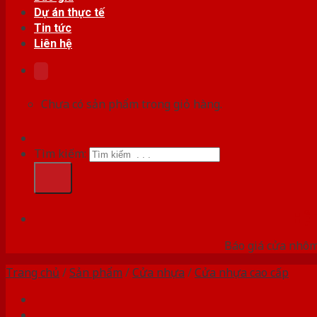
Dự án thực tế
Tin tức
Liên hệ
Chưa có sản phẩm trong giỏ hàng.
Tìm kiếm:
HỆ
Báo giá cửa nhôm
Trang chủ
/
Sản phẩm
/
Cửa nhựa
/
Cửa nhựa cao cấp