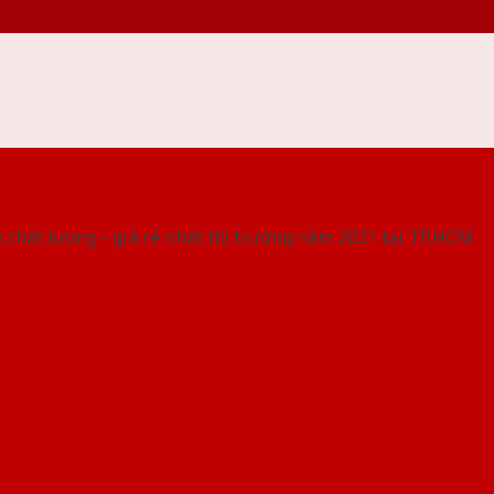
 THỐNG SHOWROOM SAIGONDOOR
 chất lượng - giá rẻ nhất thị trường năm 2021 tại TP.HCM