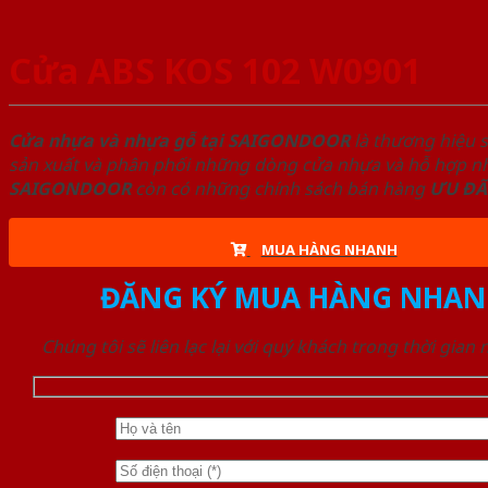
Cửa ABS KOS 102 W0901
Cửa nhựa và nhựa gỗ tại SAIGONDOOR
là thương hiệu 
sản xuất và phân phối những dòng cửa nhựa và hỗ hợp nhự
SAIGONDOOR
còn có những chính sách bán hàng
ƯU ĐÃ
MUA HÀNG NHANH
ĐĂNG KÝ MUA HÀNG NHAN
Chúng tôi sẽ liên lạc lại với quý khách trong thời gian