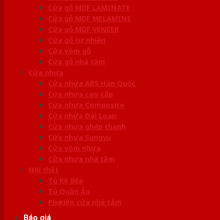
Cửa gỗ MDF LAMINATE
Cửa gỗ MDF MELAMINE
Cửa gỗ MDF VENEER
Cửa gỗ tự nhiên
Cửa vòm gỗ
Cửa gỗ nhà tắm
Cửa nhựa
Cửa nhựa ABS Hàn Quốc
Cửa nhựa cao cấp
Cửa nhựa Composite
Cửa nhựa Đài Loan
Cửa nhựa ghép thanh
Cửa nhựa Sungyu
Cửa vòm nhựa
Cửa nhựa nhà tắm
Nội thất
Tủ Kệ Bếp
Tủ Quần Áo
Phụ kiện cửa nhà tắm
Báo giá