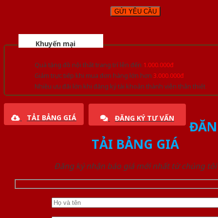
Khuyến mại
Quà tặng đồ nội thất trang trí lên đến
1.000.000đ
Giảm trực tiếp khi mua đơn hàng lớn hơn
3.000.000đ
Nhiều ưu đãi lớn khi đăng ký tài khoản thành viên thân thiết
TẢI BẢNG GIÁ
ĐĂNG KÝ TƯ VẤN
ĐĂN
TẢI BẢNG GIÁ
Đăng ký nhận báo giá mới nhất từ chúng tôi