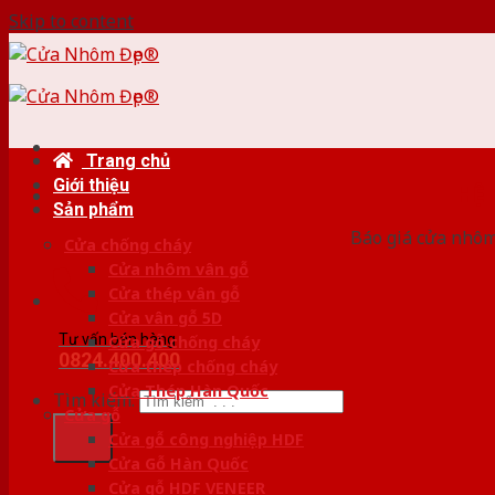
Skip to content
Trang chủ
Giới thiệu
HỆ
Sản phẩm
Báo giá cửa nhôm
Cửa chống cháy
Cửa nhôm vân gỗ
Cửa thép vân gỗ
Cửa vân gỗ 5D
Tư vấn bán hàng
Cửa gỗ chống cháy
0824.400.400
Cửa thép chống cháy
Cửa Thép Hàn Quốc
Tìm kiếm:
Cửa gỗ
Cửa gỗ công nghiệp HDF
Cửa Gỗ Hàn Quốc
Cửa gỗ HDF VENEER