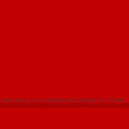
 THỐNG SHOWROOM SAIGONDOOR
 chất lượng - giá rẻ nhất thị trường năm 2021 tại TP.HCM