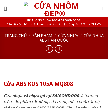
Skip
to
content
HỆ THỐNG SHOWROOM SAIGONDOOR
Báo giá cửa nhôm chất lượng - giá rẻ nhất thị trường năm 2021 tại TP.HCM
TRANG CHỦ
/
SẢN PHẨM
/
CỬA NHỰA
/
CỬA NHỰA
ABS HÀN QUỐC
Cửa ABS KOS 105A MQ808
Cửa nhựa và nhựa gỗ tại SAIGONDOOR
là thương
hiệu sản phẩm các dòng cửa trong một chuỗi các hệ
thống Showroom
SAIGONDOOR
. Chuyên sản xuất và