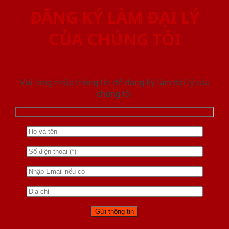
ĐĂNG KÝ LÀM ĐẠI LÝ
CỦA CHÚNG TÔI
Vui lòng nhập thông tin để đăng ký làm đại lý của
chúng tôi