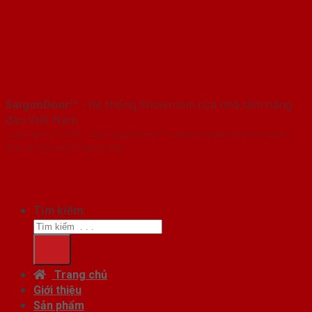
SaigonDoor™
- Hệ thống Showroom cửa nhà tắm hàng
đầu Việt Nam
Copyright ⓒ 2016 – 2026 SaigonDoor™ - www.baogiacuanhom.com |
Đơn vị chủ quản SaigonDoor
Tìm kiếm:
Trang chủ
Giới thiệu
Sản phẩm