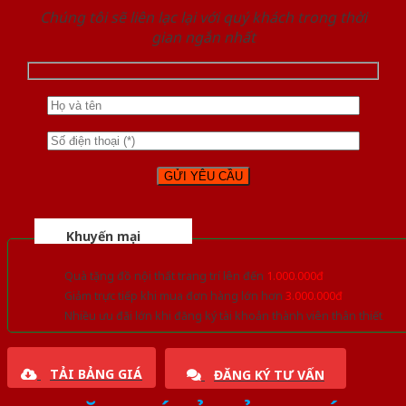
Chúng tôi sẽ liên lạc lại với quý khách trong thời
gian ngắn nhất
Khuyến mại
Quà tặng đồ nội thất trang trí lên đến
1.000.000đ
Giảm trực tiếp khi mua đơn hàng lớn hơn
3.000.000đ
Nhiều ưu đãi lớn khi đăng ký tài khoản thành viên thân thiết
TẢI BẢNG GIÁ
ĐĂNG KÝ TƯ VẤN