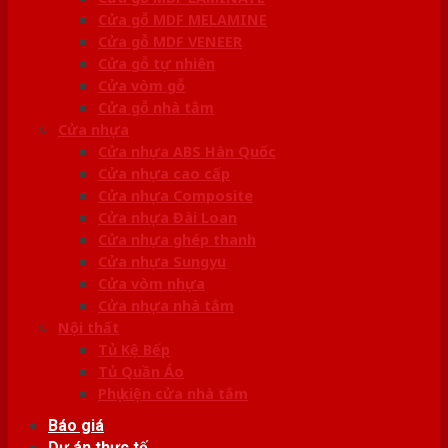
Cửa gỗ MDF MELAMINE
Cửa gỗ MDF VENEER
Cửa gỗ tự nhiên
Cửa vòm gỗ
Cửa gỗ nhà tắm
Cửa nhựa
Cửa nhựa ABS Hàn Quốc
Cửa nhựa cao cấp
Cửa nhựa Composite
Cửa nhựa Đài Loan
Cửa nhựa ghép thanh
Cửa nhựa Sungyu
Cửa vòm nhựa
Cửa nhựa nhà tắm
Nội thất
Tủ Kệ Bếp
Tủ Quần Áo
Phụ kiện cửa nhà tắm
Báo giá
Dự án thực tế