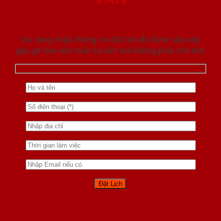
Vui lòng nhập thông tin đặt lịch để được sắp xếp
gặp gỡ làm việc hoăc tư vấn mà không phải chờ đợi.