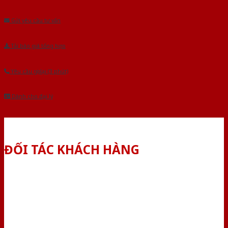
Âu.Chúng tôi tự tin là nhà sản xuất & cung cấp hàng đầu tại Việt Nam!
Gửi yêu cầu tư vấn
Tải báo giá tổng hợp
Yêu cầu gọi lại (3 phút)
Dành cho đại lý
ĐỐI TÁC KHÁCH HÀNG