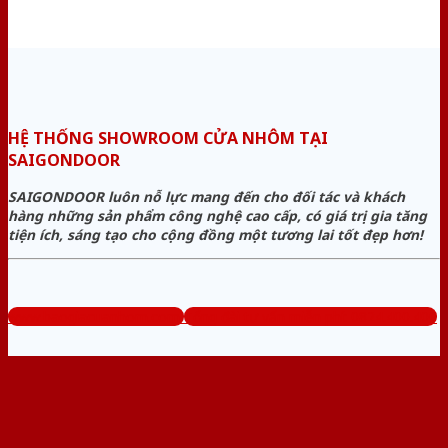
HỆ THỐNG SHOWROOM CỬA NHÔM TẠI
SAIGONDOOR
SAIGONDOOR luôn nỗ lực mang đến cho đối tác và khách
hàng những sản phẩm công nghệ cao cấp, có giá trị gia tăng
tiện ích, sáng tạo cho cộng đồng một tương lai tốt đẹp hơn!
www.baogiacuanhom.com
Tổng đài tư vấn miễn phí: 0824.400.400