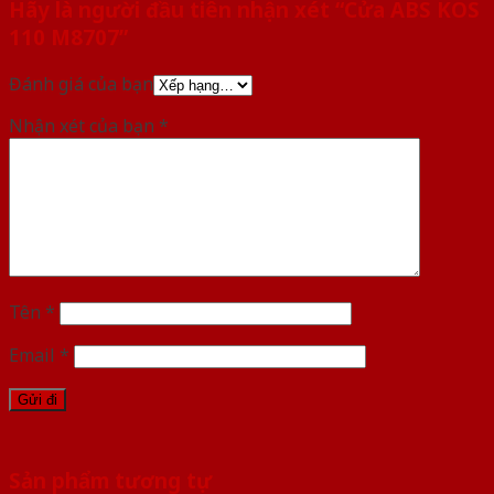
Hãy là người đầu tiên nhận xét “Cửa ABS KOS
110 M8707”
Đánh giá của bạn
Nhận xét của bạn
*
Tên
*
Email
*
Sản phẩm tương tự