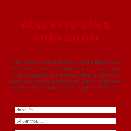
ĐĂNG KÝ TƯ VẤN &
NHẬN ƯU ĐÃI
Nhập thông tin để nhận được tư vấn miễn phí qua
điện thoại / email/ tại văn phòng hoặc tại nhà quý
khách. Chúng tôi cam kết mọi thông tin nhập vào
dưới đây được bảo mật tuyệt đối cũng như chỉ phục
vụ yêu cầu tư vấn duy nhất của quý khách tại đây.