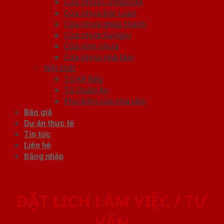
Cửa nhựa Composite
Cửa nhựa Đài Loan
Cửa nhựa ghép thanh
Cửa nhựa Sungyu
Cửa vòm nhựa
Cửa nhựa nhà tắm
Nội thất
Tủ Kệ Bếp
Tủ Quần Áo
Phụ kiện cửa nhà tắm
Báo giá
Dự án thực tế
Tin tức
Liên hệ
Đăng nhập
ĐẶT LỊCH LÀM VIỆC / TƯ
VẤN