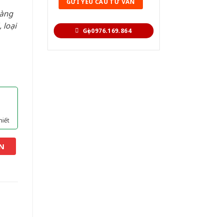
hàng
 loại
Gọi 0976.169.864
hiết
N