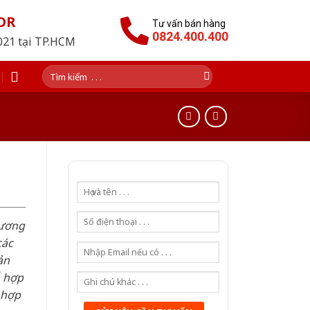
OR
Tư vấn bán hàng
0824.400.400
2021 tại TP.HCM
Tìm
kiếm:
hương
các
ản
ỗ hợp
 hợp