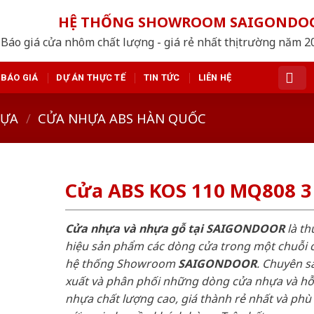
HỆ THỐNG SHOWROOM SAIGONDO
Báo giá cửa nhôm chất lượng - giá rẻ nhất thị trường năm 
BÁO GIÁ
DỰ ÁN THỰC TẾ
TIN TỨC
LIÊN HỆ
HỰA
/
CỬA NHỰA ABS HÀN QUỐC
Cửa ABS KOS 110 MQ808 3
Cửa nhựa và nhựa gỗ tại SAIGONDOOR
là t
hiệu sản phẩm các dòng cửa trong một chuỗi 
hệ thống Showroom
SAIGONDOOR
. Chuyên s
xuất và phân phối những dòng cửa nhựa và h
nhựa chất lượng cao, giá thành rẻ nhất và phù