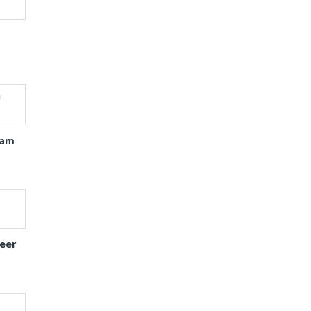
xam
eer