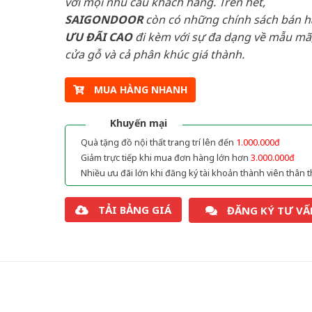
với mọi nhu cầu khách hàng. Trên hết,
SAIGONDOOR
còn có những chính sách bán 
ƯU ĐÃI
CAO
đi kèm với sự đa dạng về mẫu mã,
cửa gỗ và cả phân khúc giá thành.
MUA HÀNG NHANH
Khuyến mại
Quà tặng đồ nội thất trang trí lên đến
1.000.000đ
Giảm trực tiếp khi mua đơn hàng lớn hơn
3.000.000đ
Nhiều ưu đãi lớn khi đăng ký tài khoản thành viên thân t
TẢI BẢNG GIÁ
ĐĂNG KÝ TƯ VẤ