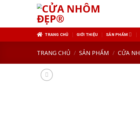
Skip
to
content
TRANG CHỦ
GIỚI THIỆU
SẢN PHẨM
TRANG CHỦ
/
SẢN PHẨM
/
CỬA N