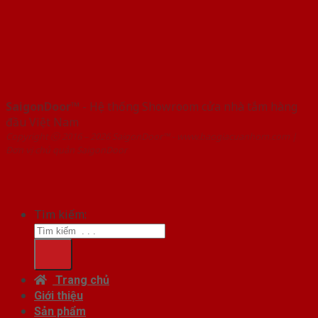
SaigonDoor™
- Hệ thống Showroom cửa nhà tắm hàng
đầu Việt Nam
Copyright ⓒ 2016 – 2026 SaigonDoor™ - www.baogiacuanhom.com |
Đơn vị chủ quản SaigonDoor
Tìm kiếm:
Trang chủ
Giới thiệu
Sản phẩm