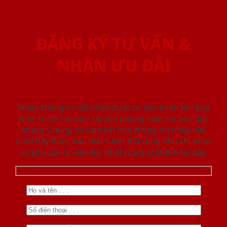
ĐĂNG KÝ TƯ VẤN &
NHẬN ƯU ĐÃI
Nhập thông tin để nhận được tư vấn miễn phí qua
điện thoại / email/ tại văn phòng hoặc tại nhà quý
khách. Chúng tôi cam kết mọi thông tin nhập vào
dưới đây được bảo mật tuyệt đối cũng như chỉ phục
vụ yêu cầu tư vấn duy nhất của quý khách tại đây.