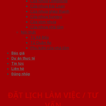
Cửa nhựa Composite
Cửa nhựa Đài Loan
Cửa nhựa ghép thanh
Cửa nhựa Sungyu
Cửa vòm nhựa
Cửa nhựa nhà tắm
Nội thất
Tủ Kệ Bếp
Tủ Quần Áo
Phụ kiện cửa nhà tắm
Báo giá
Dự án thực tế
Tin tức
Liên hệ
Đăng nhập
ĐẶT LỊCH LÀM VIỆC / TƯ
VẤN