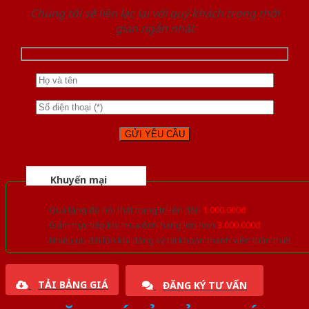
Chúng tôi sẽ liên lạc lại với quý khách trong thời
gian ngắn nhất
Khuyến mại
Quà tặng đồ nội thất trang trí lên đến
1.000.000đ
Giảm trực tiếp khi mua đơn hàng lớn hơn
3.000.000đ
Nhiều ưu đãi lớn khi đăng ký tài khoản thành viên thân thiết
TẢI BẢNG GIÁ
ĐĂNG KÝ TƯ VẤN