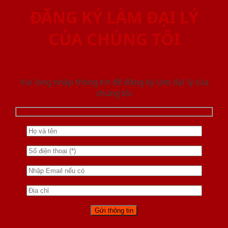
ĐĂNG KÝ LÀM ĐẠI LÝ
CỦA CHÚNG TÔI
Vui lòng nhập thông tin để đăng ký làm đại lý của
chúng tôi