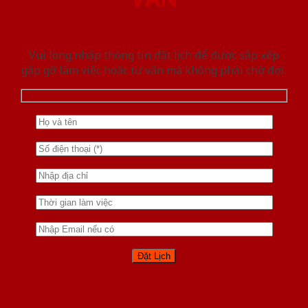
Vui lòng nhập thông tin đặt lịch để được sắp xếp
gặp gỡ làm việc hoăc tư vấn mà không phải chờ đợi.