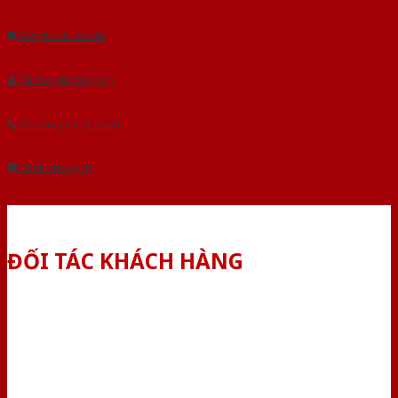
Âu.Chúng tôi tự tin là nhà sản xuất & cung cấp hàng đầu tại Việt Nam!
Gửi yêu cầu tư vấn
Tải báo giá tổng hợp
Yêu cầu gọi lại (3 phút)
Dành cho đại lý
ĐỐI TÁC KHÁCH HÀNG