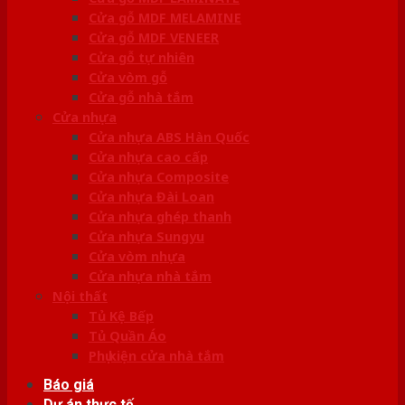
Cửa gỗ MDF MELAMINE
Cửa gỗ MDF VENEER
Cửa gỗ tự nhiên
Cửa vòm gỗ
Cửa gỗ nhà tắm
Cửa nhựa
Cửa nhựa ABS Hàn Quốc
Cửa nhựa cao cấp
Cửa nhựa Composite
Cửa nhựa Đài Loan
Cửa nhựa ghép thanh
Cửa nhựa Sungyu
Cửa vòm nhựa
Cửa nhựa nhà tắm
Nội thất
Tủ Kệ Bếp
Tủ Quần Áo
Phụ kiện cửa nhà tắm
Báo giá
Dự án thực tế