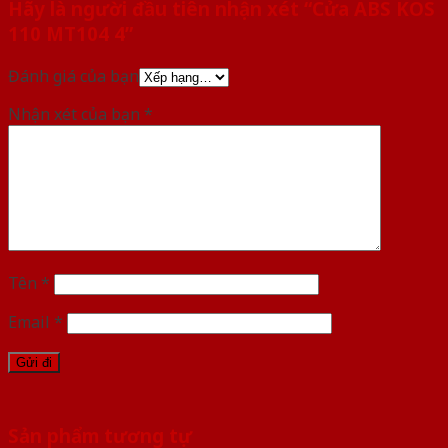
Hãy là người đầu tiên nhận xét “Cửa ABS KOS
110 MT104 4”
Đánh giá của bạn
Nhận xét của bạn
*
Tên
*
Email
*
Sản phẩm tương tự