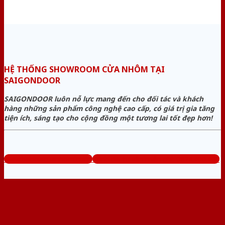
HỆ THỐNG SHOWROOM CỬA NHÔM TẠI
SAIGONDOOR
SAIGONDOOR luôn nỗ lực mang đến cho đối tác và khách
hàng những sản phẩm công nghệ cao cấp, có giá trị gia tăng
tiện ích, sáng tạo cho cộng đồng một tương lai tốt đẹp hơn!
www.baogiacuanhom.com
Tổng đài tư vấn miễn phí: 0824.400.400