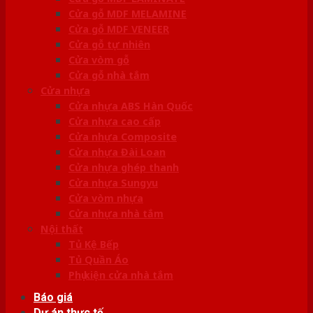
Cửa gỗ MDF MELAMINE
Cửa gỗ MDF VENEER
Cửa gỗ tự nhiên
Cửa vòm gỗ
Cửa gỗ nhà tắm
Cửa nhựa
Cửa nhựa ABS Hàn Quốc
Cửa nhựa cao cấp
Cửa nhựa Composite
Cửa nhựa Đài Loan
Cửa nhựa ghép thanh
Cửa nhựa Sungyu
Cửa vòm nhựa
Cửa nhựa nhà tắm
Nội thất
Tủ Kệ Bếp
Tủ Quần Áo
Phụ kiện cửa nhà tắm
Báo giá
Dự án thực tế