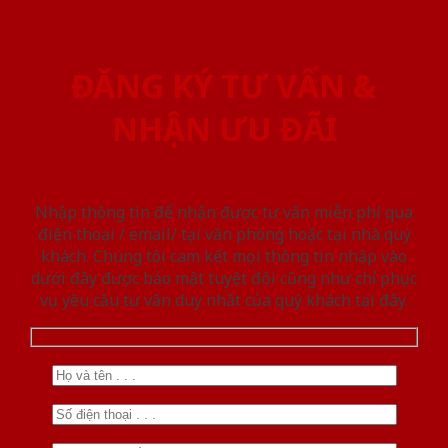
ĐĂNG KÝ TƯ VẤN &
NHẬN ƯU ĐÃI
Nhập thông tin để nhận được tư vấn miễn phí qua
điện thoại / email/ tại văn phòng hoặc tại nhà quý
khách. Chúng tôi cam kết mọi thông tin nhập vào
dưới đây được bảo mật tuyệt đối cũng như chỉ phục
vụ yêu cầu tư vấn duy nhất của quý khách tại đây.