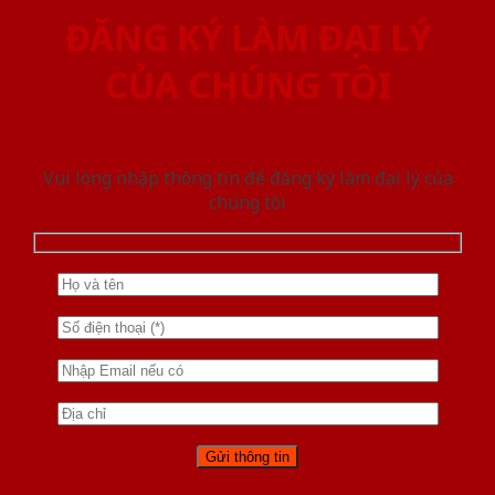
ĐĂNG KÝ LÀM ĐẠI LÝ
CỦA CHÚNG TÔI
Vui lòng nhập thông tin để đăng ký làm đại lý của
chúng tôi