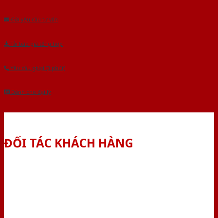
Âu.Chúng tôi tự tin là nhà sản xuất & cung cấp hàng đầu tại Việt Nam!
Gửi yêu cầu tư vấn
Tải báo giá tổng hợp
Yêu cầu gọi lại (3 phút)
Dành cho đại lý
ĐỐI TÁC KHÁCH HÀNG