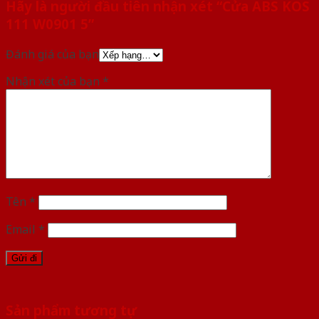
Hãy là người đầu tiên nhận xét “Cửa ABS KOS
111 W0901 5”
Đánh giá của bạn
Nhận xét của bạn
*
Tên
*
Email
*
Sản phẩm tương tự