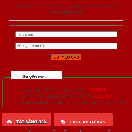
Chúng tôi sẽ liên lạc lại với quý khách trong thời
gian ngắn nhất
Khuyến mại
Quà tặng đồ nội thất trang trí lên đến
1.000.000đ
Giảm trực tiếp khi mua đơn hàng lớn hơn
3.000.000đ
Nhiều ưu đãi lớn khi đăng ký tài khoản thành viên thân thiết
TẢI BẢNG GIÁ
ĐĂNG KÝ TƯ VẤN