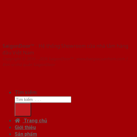
SaigonDoor™
- Hệ thống Showroom cửa nhà tắm hàng
đầu Việt Nam
Copyright ⓒ 2016 – 2026 SaigonDoor™ - www.baogiacuanhom.com |
Đơn vị chủ quản SaigonDoor
Tìm kiếm:
Trang chủ
Giới thiệu
Sản phẩm