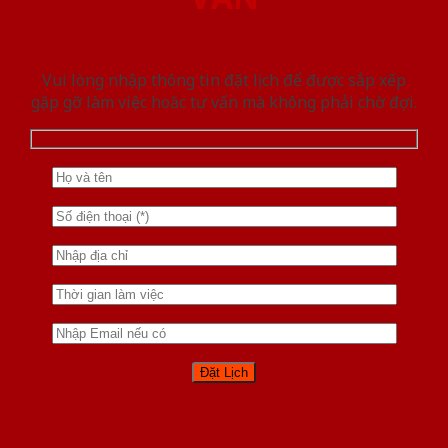
Vui lòng nhập thông tin đặt lịch để được sắp xếp
gặp gỡ làm việc hoăc tư vấn mà không phải chờ đợi.