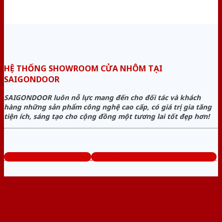
HỆ THỐNG SHOWROOM CỬA NHÔM TẠI
SAIGONDOOR
SAIGONDOOR luôn nỗ lực mang đến cho đối tác và khách
hàng những sản phẩm công nghệ cao cấp, có giá trị gia tăng
tiện ích, sáng tạo cho cộng đồng một tương lai tốt đẹp hơn!
www.baogiacuanhom.com
Tổng đài tư vấn miễn phí: 0824.400.400