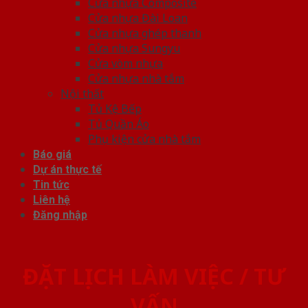
Cửa nhựa Composite
Cửa nhựa Đài Loan
Cửa nhựa ghép thanh
Cửa nhựa Sungyu
Cửa vòm nhựa
Cửa nhựa nhà tắm
Nội thất
Tủ Kệ Bếp
Tủ Quần Áo
Phụ kiện cửa nhà tắm
Báo giá
Dự án thực tế
Tin tức
Liên hệ
Đăng nhập
ĐẶT LỊCH LÀM VIỆC / TƯ
VẤN