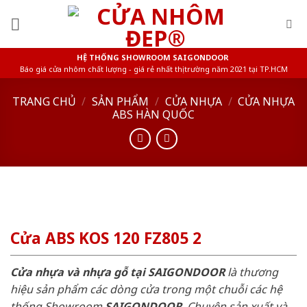
Skip
to
content
HỆ THỐNG SHOWROOM SAIGONDOOR
Báo giá cửa nhôm chất lượng - giá rẻ nhất thị trường năm 2021 tại TP.HCM
TRANG CHỦ
/
SẢN PHẨM
/
CỬA NHỰA
/
CỬA NHỰA
ABS HÀN QUỐC
Cửa ABS KOS 120 FZ805 2
Cửa nhựa và nhựa gỗ tại SAIGONDOOR
là thương
hiệu sản phẩm các dòng cửa trong một chuỗi các hệ
thống Showroom
SAIGONDOOR
. Chuyên sản xuất và