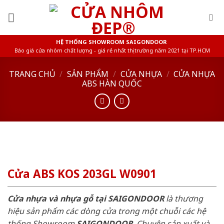
Skip
to
content
HỆ THỐNG SHOWROOM SAIGONDOOR
Báo giá cửa nhôm chất lượng - giá rẻ nhất thị trường năm 2021 tại TP.HCM
TRANG CHỦ
/
SẢN PHẨM
/
CỬA NHỰA
/
CỬA NHỰA
ABS HÀN QUỐC
Cửa ABS KOS 203GL W0901
Cửa nhựa và nhựa gỗ tại SAIGONDOOR
là thương
hiệu sản phẩm các dòng cửa trong một chuỗi các hệ
thống Showroom
SAIGONDOOR
. Chuyên sản xuất và