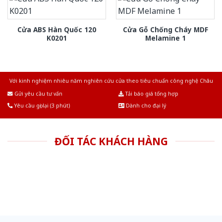
Cửa ABS Hàn Quốc 120
Cửa Gỗ Chống Cháy MDF
K0201
Melamine 1
Với kinh nghiệm nhiêu năm nghiên cứu cửa theo tiêu chuẩn công nghệ Châu
Âu.Chúng tôi tự tin là nhà sản xuất & cung cấp hàng đầu tại Việt Nam!
Gửi yêu cầu tư vấn
Tải báo giá tổng hợp
Yêu cầu gọi lại (3 phút)
Dành cho đại lý
ĐỐI TÁC KHÁCH HÀNG