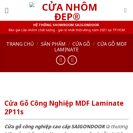
Skip
to
content
HỆ THỐNG SHOWROOM SAIGONDOOR
Báo giá cửa nhôm chất lượng - giá rẻ nhất thị trường năm 2021 tại TP.HCM
TRANG CHỦ
/
SẢN PHẨM
/
CỬA GỖ
/
CỬA GỖ MDF
LAMINATE
Cửa Gỗ Công Nghiệp MDF Laminate
2P11s
Cửa gỗ công nghiệp cao cấp SAIGONDOOR
là thương