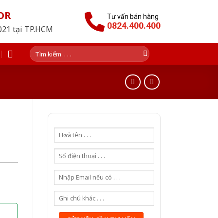
OR
Tư vấn bán hàng
0824.400.400
2021 tại TP.HCM
Tìm
kiếm: