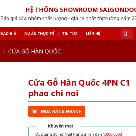
HỆ THỐNG SHOWROOM SAIGONDO
Báo giá cửa nhôm chất lượng - giá rẻ nhất thị trường năm 
BÁO GIÁ
DỰ ÁN THỰC TẾ
TIN TỨC
LIÊN HỆ
/
CỬA GỖ HÀN QUỐC
Cửa Gỗ Hàn Quốc 4PN C1
phao chi noi
MUA HÀNG NHANH
Khuyến mại
Quà tặng đồ nội thất trang trí lên đến
1.000.000đ