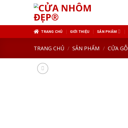
Skip
to
content
TRANG CHỦ
GIỚI THIỆU
SẢN PHẨM
TRANG CHỦ
/
SẢN PHẨM
/
CỬA GỖ