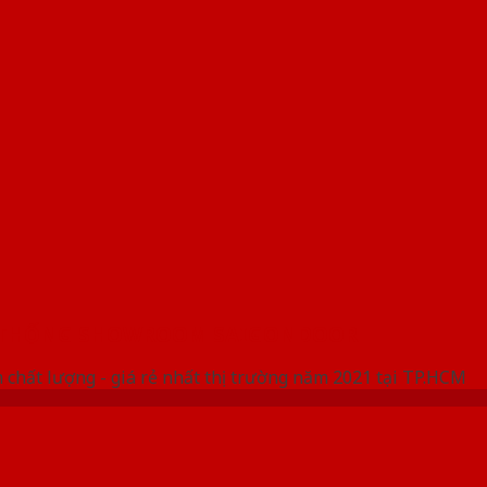
 THỐNG SHOWROOM SAIGONDOOR
 chất lượng - giá rẻ nhất thị trường năm 2021 tại TP.HCM