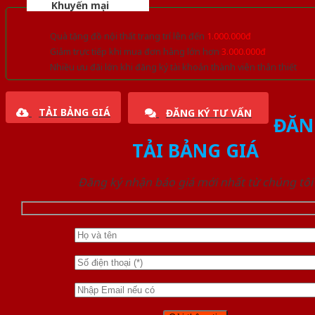
Khuyến mại
Quà tặng đồ nội thất trang trí lên đến
1.000.000đ
Giảm trực tiếp khi mua đơn hàng lớn hơn
3.000.000đ
Nhiều ưu đãi lớn khi đăng ký tài khoản thành viên thân thiết
TẢI BẢNG GIÁ
ĐĂNG KÝ TƯ VẤN
ĐĂN
TẢI BẢNG GIÁ
Đăng ký nhận báo giá mới nhất từ chúng tôi