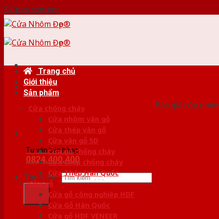
Skip to content
Trang chủ
Giới thiệu
HỆ
Sản phẩm
Báo giá cửa nhôm
Cửa chống cháy
Cửa nhôm vân gỗ
Cửa thép vân gỗ
Cửa vân gỗ 5D
Tư vấn bán hàng
Cửa gỗ chống cháy
0824.400.400
Cửa thép chống cháy
Cửa Thép Hàn Quốc
Tìm kiếm:
Cửa gỗ
Cửa gỗ công nghiệp HDF
Cửa Gỗ Hàn Quốc
Cửa gỗ HDF VENEER