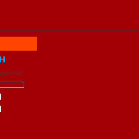
H
 ngắn nhất