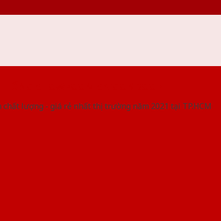
 THỐNG SHOWROOM SAIGONDOOR
 chất lượng - giá rẻ nhất thị trường năm 2021 tại TP.HCM