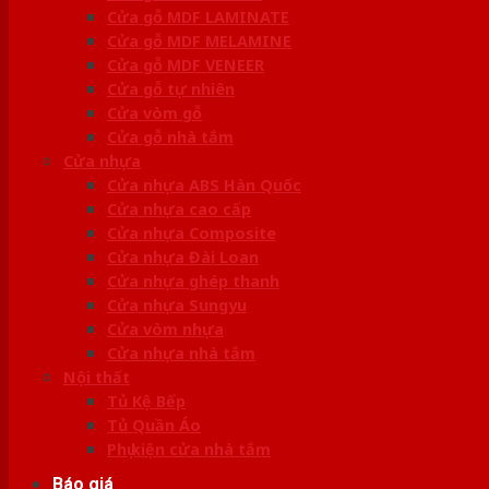
Cửa gỗ MDF LAMINATE
Cửa gỗ MDF MELAMINE
Cửa gỗ MDF VENEER
Cửa gỗ tự nhiên
Cửa vòm gỗ
Cửa gỗ nhà tắm
Cửa nhựa
Cửa nhựa ABS Hàn Quốc
Cửa nhựa cao cấp
Cửa nhựa Composite
Cửa nhựa Đài Loan
Cửa nhựa ghép thanh
Cửa nhựa Sungyu
Cửa vòm nhựa
Cửa nhựa nhà tắm
Nội thất
Tủ Kệ Bếp
Tủ Quần Áo
Phụ kiện cửa nhà tắm
Báo giá