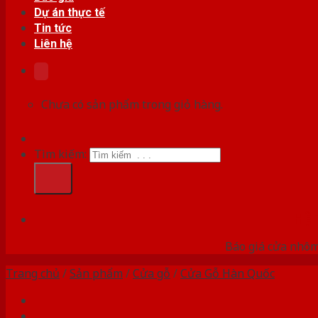
Dự án thực tế
Tin tức
Liên hệ
Chưa có sản phẩm trong giỏ hàng.
Tìm kiếm:
HỆ
Báo giá cửa nhôm
Trang chủ
/
Sản phẩm
/
Cửa gỗ
/
Cửa Gỗ Hàn Quốc