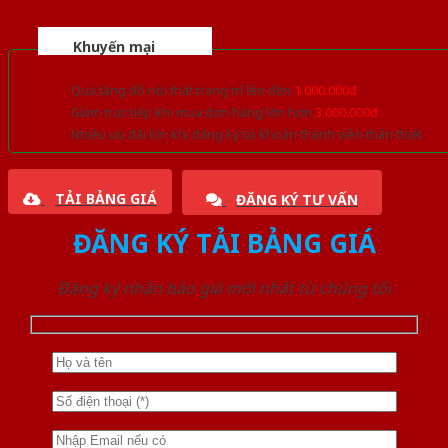
Khuyến mại
Quà tặng đồ nội thất trang trí lên đến
1.000.000đ
Giảm trực tiếp khi mua đơn hàng lớn hơn
3.000.000đ
Nhiều ưu đãi lớn khi đăng ký tài khoản thành viên thân thiết
TẢI BẢNG GIÁ
ĐĂNG KÝ TƯ VẤN
ĐĂNG KÝ TẢI BẢNG GIÁ
Đăng ký nhận báo giá mới nhất từ chúng tôi