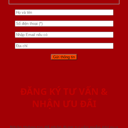
ĐĂNG KÝ TƯ VẤN &
NHẬN ƯU ĐÃI
Nhập thông tin để nhận được tư vấn miễn phí qua