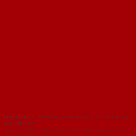
SaigonDoor™
- Hệ thống Showroom cửa nhà tắm hàng
đầu Việt Nam
Copyright ⓒ 2016 – 2026 SaigonDoor™ - www.baogiacuanhom.com |
Đơn vị chủ quản SaigonDoor