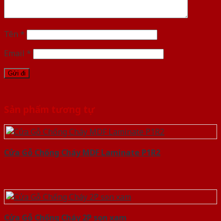
Tên
*
Email
*
Sản phẩm tương tự
Cửa Gỗ Chống Cháy MDF Laminate P1R2
Cửa Gỗ Chống Cháy 2P son xam