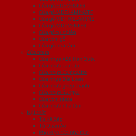
Cửa gỗ HDF VENEER
Cửa gỗ MDF LAMINATE
Cửa gỗ MDF MELAMINE
Cửa gỗ MDF VENEER
Cửa gỗ tự nhiên
Cửa vòm gỗ
Cửa gỗ nhà tắm
Cửa nhựa
Cửa nhựa ABS Hàn Quốc
Cửa nhựa cao cấp
Cửa nhựa Composite
Cửa nhựa Đài Loan
Cửa nhựa ghép thanh
Cửa nhựa Sungyu
Cửa vòm nhựa
Cửa nhựa nhà tắm
Nội thất
Tủ Kệ Bếp
Tủ Quần Áo
Phụ kiện cửa nhà tắm