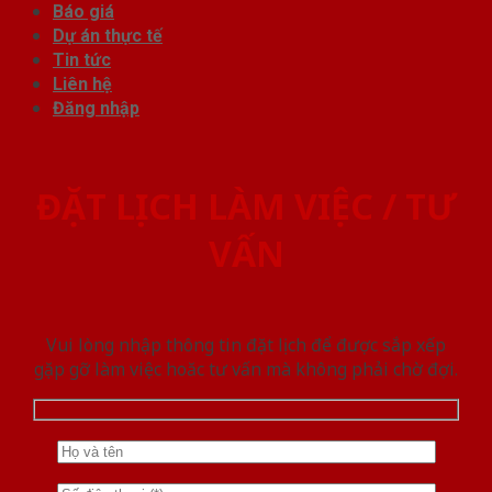
Báo giá
Dự án thực tế
Tin tức
Liên hệ
Đăng nhập
ĐẶT LỊCH LÀM VIỆC / TƯ
VẤN
Vui lòng nhập thông tin đặt lịch để được sắp xếp
gặp gỡ làm việc hoăc tư vấn mà không phải chờ đợi.