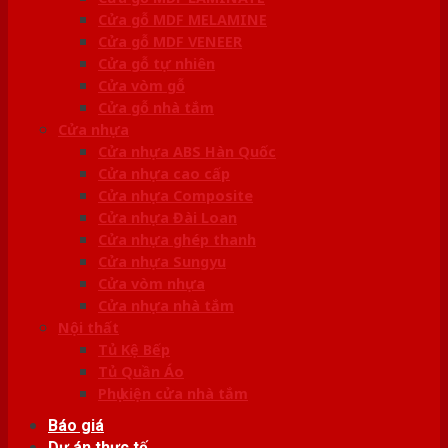
Cửa gỗ MDF MELAMINE
Cửa gỗ MDF VENEER
Cửa gỗ tự nhiên
Cửa vòm gỗ
Cửa gỗ nhà tắm
Cửa nhựa
Cửa nhựa ABS Hàn Quốc
Cửa nhựa cao cấp
Cửa nhựa Composite
Cửa nhựa Đài Loan
Cửa nhựa ghép thanh
Cửa nhựa Sungyu
Cửa vòm nhựa
Cửa nhựa nhà tắm
Nội thất
Tủ Kệ Bếp
Tủ Quần Áo
Phụ kiện cửa nhà tắm
Báo giá
Dự án thực tế