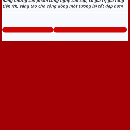
hàng những sản phẩm công nghệ cao cấp, có giá trị gia tăng
tiện ích, sáng tạo cho cộng đồng một tương lai tốt đẹp hơn!
www.baogiacuanhom.com
Tổng đài tư vấn miễn phí: 0824.400.400