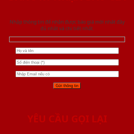
Nhập thông tin để nhận được báo giá mới nhât đầy
đủ nhất và chi tiết nhất.
YÊU CẦU GỌI LẠI