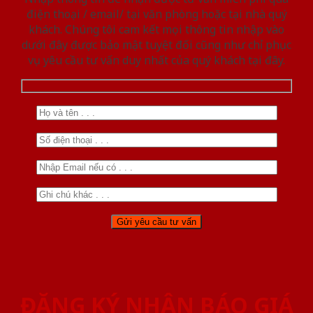
điện thoại / email/ tại văn phòng hoặc tại nhà quý
khách. Chúng tôi cam kết mọi thông tin nhập vào
dưới đây được bảo mật tuyệt đối cũng như chỉ phục
vụ yêu cầu tư vấn duy nhất của quý khách tại đây.
ĐĂNG KÝ NHẬN BÁO GIÁ