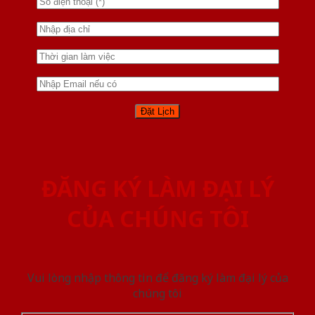
ĐĂNG KÝ LÀM ĐẠI LÝ
CỦA CHÚNG TÔI
Vui lòng nhập thông tin để đăng ký làm đại lý của
chúng tôi