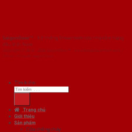
SaigonDoor™
- Hệ thống Showroom cửa nhà tắm hàng
đầu Việt Nam
Copyright ⓒ 2016 – 2026 SaigonDoor™ - www.baogiacuanhom.com |
Đơn vị chủ quản SaigonDoor
Tìm kiếm:
Trang chủ
Giới thiệu
Sản phẩm
Cửa chống cháy