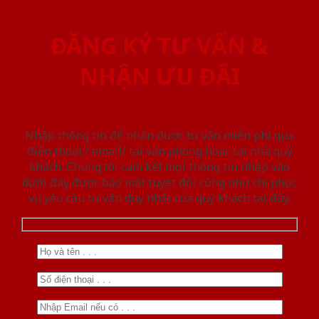
ĐĂNG KÝ TƯ VẤN &
NHẬN ƯU ĐÃI
Nhập thông tin để nhận được tư vấn miễn phí qua
điện thoại / email/ tại văn phòng hoặc tại nhà quý
khách. Chúng tôi cam kết mọi thông tin nhập vào
dưới đây được bảo mật tuyệt đối cũng như chỉ phục
vụ yêu cầu tư vấn duy nhất của quý khách tại đây.