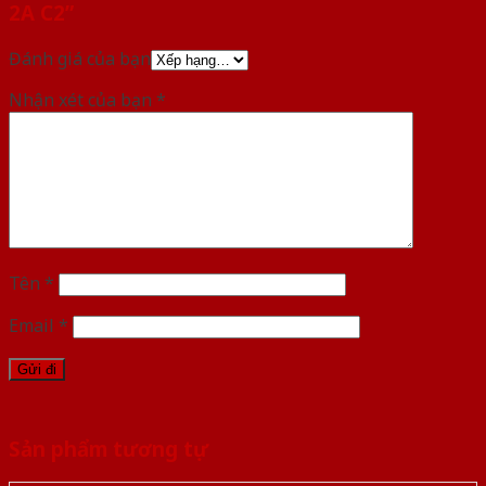
2A C2”
Đánh giá của bạn
Nhận xét của bạn
*
Tên
*
Email
*
Sản phẩm tương tự