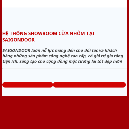
HỆ THỐNG SHOWROOM CỬA NHÔM TẠI
SAIGONDOOR
SAIGONDOOR luôn nỗ lực mang đến cho đối tác và khách
hàng những sản phẩm công nghệ cao cấp, có giá trị gia tăng
tiện ích, sáng tạo cho cộng đồng một tương lai tốt đẹp hơn!
www.baogiacuanhom.com
Tổng đài tư vấn miễn phí: 0824.400.400