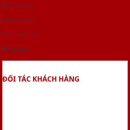
Gửi yêu cầu tư vấn
Tải báo giá tổng hợp
Yêu cầu gọi lại (3 phút)
Dành cho đại lý
ĐỐI TÁC KHÁCH HÀNG