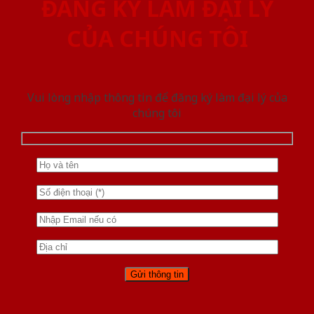
ĐĂNG KÝ LÀM ĐẠI LÝ
CỦA CHÚNG TÔI
Vui lòng nhập thông tin để đăng ký làm đại lý của
chúng tôi