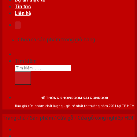
Tin tức
Liên hệ
Chưa có sản phẩm trong giỏ hàng.
Tìm kiếm:
HỆ THỐNG SHOWROOM SAIGONDOOR
Báo giá cửa nhôm chất lượng - giá rẻ nhất thị trường năm 2021 tại TP.HCM
Trang chủ
/
Sản phẩm
/
Cửa gỗ
/
Cửa gỗ công nghiệp HDF