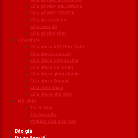
Cửa gỗ MDF MELAMINE
Cửa gỗ MDF VENEER
Cửa gỗ tự nhiên
Cửa vòm gỗ
Cửa gỗ nhà tắm
Cửa nhựa
Cửa nhựa ABS Hàn Quốc
Cửa nhựa cao cấp
Cửa nhựa Composite
Cửa nhựa Đài Loan
Cửa nhựa ghép thanh
Cửa nhựa Sungyu
Cửa vòm nhựa
Cửa nhựa nhà tắm
Nội thất
Tủ Kệ Bếp
Tủ Quần Áo
Phụ kiện cửa nhà tắm
Báo giá
Dự án thực tế