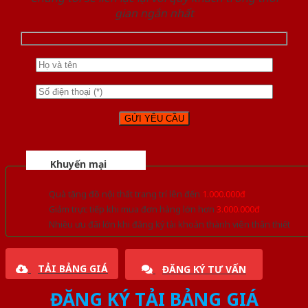
gian ngắn nhất
Khuyến mại
Quà tặng đồ nội thất trang trí lên đến
1.000.000đ
Giảm trực tiếp khi mua đơn hàng lớn hơn
3.000.000đ
Nhiều ưu đãi lớn khi đăng ký tài khoản thành viên thân thiết
TẢI BẢNG GIÁ
ĐĂNG KÝ TƯ VẤN
ĐĂNG KÝ TẢI BẢNG GIÁ