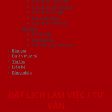
Cửa nhựa Đài Loan
Cửa nhựa ghép thanh
Cửa nhựa Sungyu
Cửa vòm nhựa
Cửa nhựa nhà tắm
Nội thất
Tủ Kệ Bếp
Tủ Quần Áo
Phụ kiện cửa nhà tắm
Báo giá
Dự án thực tế
Tin tức
Liên hệ
Đăng nhập
ĐẶT LỊCH LÀM VIỆC / TƯ
VẤN