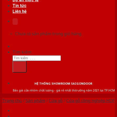
Tin tức
Liên hệ
Chưa có sản phẩm trong giỏ hàng.
Tìm kiếm:
HỆ THỐNG SHOWROOM SAIGONDOOR
Báo giá cửa nhôm chất lượng - giá rẻ nhất thị trường năm 2021 tại TP.HCM
Trang chủ
/
Sản phẩm
/
Cửa gỗ
/
Cửa gỗ công nghiệp HDF