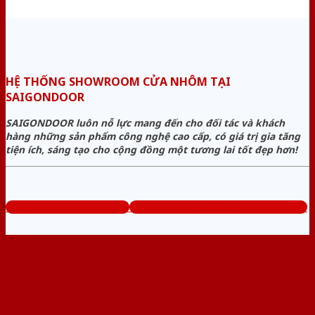
HỆ THỐNG SHOWROOM CỬA NHÔM TẠI
SAIGONDOOR
SAIGONDOOR luôn nỗ lực mang đến cho đối tác và khách
hàng những sản phẩm công nghệ cao cấp, có giá trị gia tăng
tiện ích, sáng tạo cho cộng đồng một tương lai tốt đẹp hơn!
www.baogiacuanhom.com
Tổng đài tư vấn miễn phí: 0824.400.400