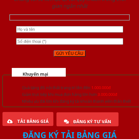
gian ngắn nhất
Khuyến mại
Quà tặng đồ nội thất trang trí lên đến
1.000.000đ
Giảm trực tiếp khi mua đơn hàng lớn hơn
3.000.000đ
Nhiều ưu đãi lớn khi đăng ký tài khoản thành viên thân thiết
TẢI BẢNG GIÁ
ĐĂNG KÝ TƯ VẤN
ĐĂNG KÝ TẢI BẢNG GIÁ