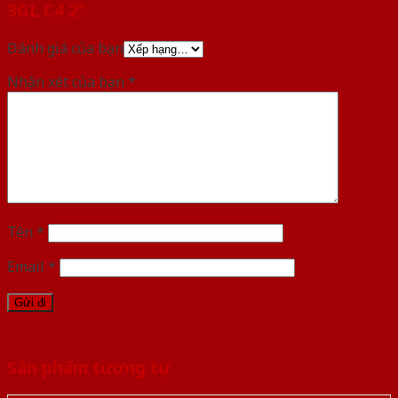
3GL C4 2”
Đánh giá của bạn
Nhận xét của bạn
*
Tên
*
Email
*
Sản phẩm tương tự