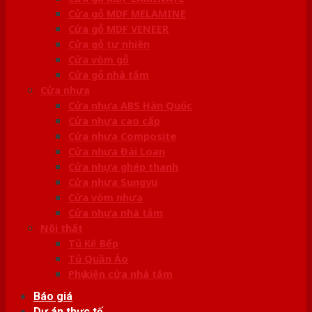
Cửa gỗ MDF MELAMINE
Cửa gỗ MDF VENEER
Cửa gỗ tự nhiên
Cửa vòm gỗ
Cửa gỗ nhà tắm
Cửa nhựa
Cửa nhựa ABS Hàn Quốc
Cửa nhựa cao cấp
Cửa nhựa Composite
Cửa nhựa Đài Loan
Cửa nhựa ghép thanh
Cửa nhựa Sungyu
Cửa vòm nhựa
Cửa nhựa nhà tắm
Nội thất
Tủ Kệ Bếp
Tủ Quần Áo
Phụ kiện cửa nhà tắm
Báo giá
Dự án thực tế