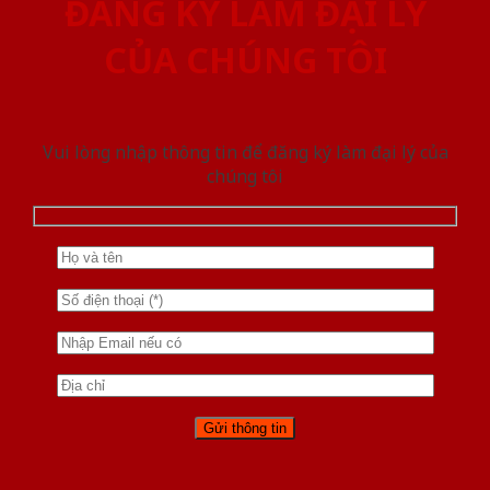
ĐĂNG KÝ LÀM ĐẠI LÝ
CỦA CHÚNG TÔI
Vui lòng nhập thông tin để đăng ký làm đại lý của
chúng tôi