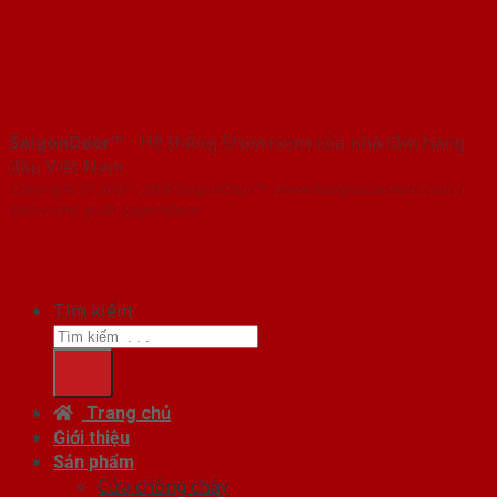
SaigonDoor™
- Hệ thống Showroom cửa nhà tắm hàng
đầu Việt Nam
Copyright ⓒ 2016 – 2026 SaigonDoor™ - www.baogiacuanhom.com |
Đơn vị chủ quản SaigonDoor
Tìm kiếm:
Trang chủ
Giới thiệu
Sản phẩm
Cửa chống cháy