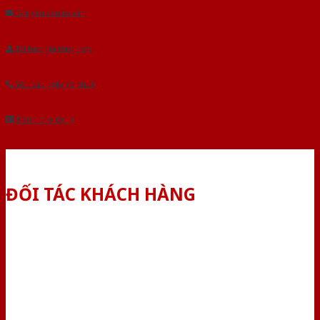
Gửi yêu cầu tư vấn
Tải báo giá tổng hợp
Yêu cầu gọi lại (3 phút)
Dành cho đại lý
ĐỐI TÁC KHÁCH HÀNG