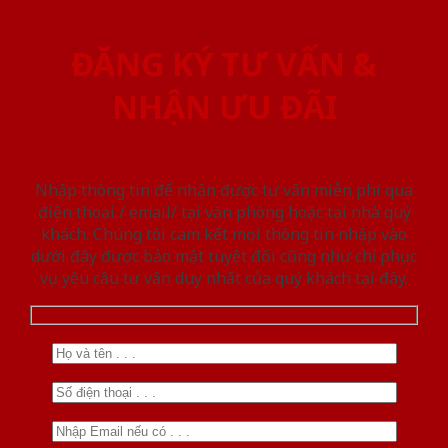
ĐĂNG KÝ TƯ VẤN &
NHẬN ƯU ĐÃI
Nhập thông tin để nhận được tư vấn miễn phí qua
điện thoại / email/ tại văn phòng hoặc tại nhà quý
khách. Chúng tôi cam kết mọi thông tin nhập vào
dưới đây được bảo mật tuyệt đối cũng như chỉ phục
vụ yêu cầu tư vấn duy nhất của quý khách tại đây.