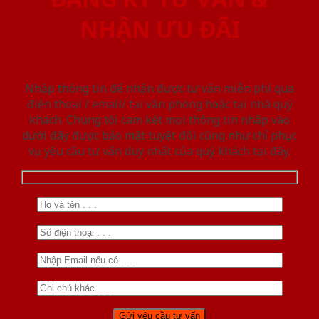
NHẬN ƯU ĐÃI
Nhập thông tin để nhận được tư vấn miễn phí qua
điện thoại / email/ tại văn phòng hoặc tại nhà quý
khách. Chúng tôi cam kết mọi thông tin nhập vào
dưới đây được bảo mật tuyệt đối cũng như chỉ phục
vụ yêu cầu tư vấn duy nhất của quý khách tại đây.