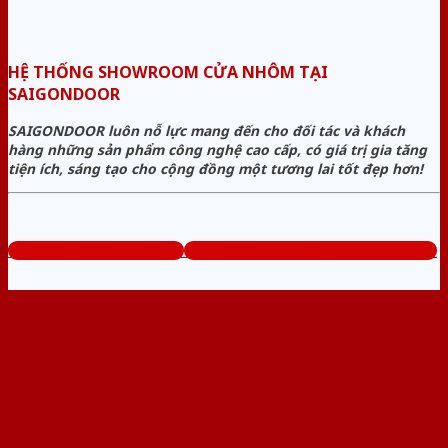
HỆ THỐNG SHOWROOM CỬA NHÔM TẠI
SAIGONDOOR
SAIGONDOOR luôn nỗ lực mang đến cho đối tác và khách
hàng những sản phẩm công nghệ cao cấp, có giá trị gia tăng
tiện ích, sáng tạo cho cộng đồng một tương lai tốt đẹp hơn!
www.baogiacuanhom.com
Tổng đài tư vấn miễn phí: 0824.400.400