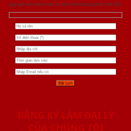
gặp gỡ làm việc hoăc tư vấn mà không phải chờ đợi.
ĐĂNG KÝ LÀM ĐẠI LÝ
CỦA CHÚNG TÔI