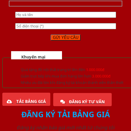
Khuyến mại
Quà tặng đồ nội thất trang trí lên đến
1.000.000đ
Giảm trực tiếp khi mua đơn hàng lớn hơn
3.000.000đ
Nhiều ưu đãi lớn khi đăng ký tài khoản thành viên thân thiết
TẢI BẢNG GIÁ
ĐĂNG KÝ TƯ VẤN
ĐĂNG KÝ TẢI BẢNG GIÁ
Đăng ký nhận báo giá mới nhất từ chúng tôi