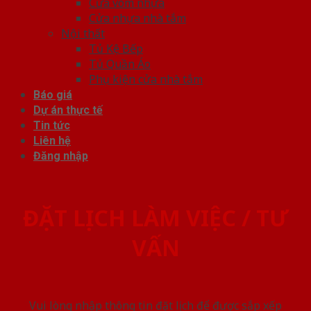
Cửa vòm nhựa
Cửa nhựa nhà tắm
Nội thất
Tủ Kệ Bếp
Tủ Quần Áo
Phụ kiện cửa nhà tắm
Báo giá
Dự án thực tế
Tin tức
Liên hệ
Đăng nhập
ĐẶT LỊCH LÀM VIỆC / TƯ
VẤN
Vui lòng nhập thông tin đặt lịch để được sắp xếp