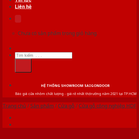
Liên hệ
Chưa có sản phẩm trong giỏ hàng.
Tìm
kiếm:
HỆ THỐNG SHOWROOM SAIGONDOOR
Báo giá cửa nhôm chất lượng - giá rẻ nhất thị trường năm 2021 tại TP.HCM
Trang chủ
/
Sản phẩm
/
Cửa gỗ
/
Cửa gỗ công nghiệp HDF