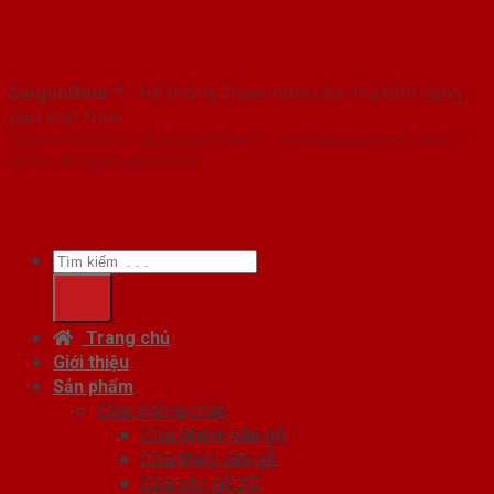
SaigonDoor™
- Hệ thống Showroom cửa nhà tắm hàng
đầu Việt Nam
Copyright ⓒ 2016 – 2026 SaigonDoor™ - www.baogiacuanhom.com |
Đơn vị chủ quản SaigonDoor
Tìm
kiếm:
Trang chủ
Giới thiệu
Sản phẩm
Cửa chống cháy
Cửa nhôm vân gỗ
Cửa thép vân gỗ
Cửa vân gỗ 5D