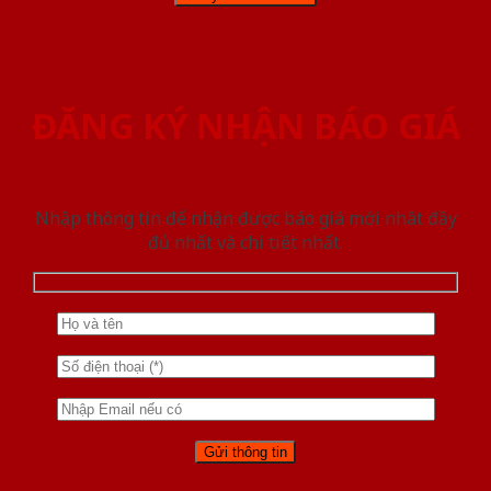
ĐĂNG KÝ NHẬN BÁO GIÁ
Nhập thông tin để nhận được báo giá mới nhât đầy
đủ nhất và chi tiết nhất.