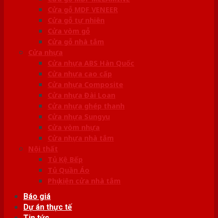
Cửa gỗ MDF VENEER
Cửa gỗ tự nhiên
Cửa vòm gỗ
Cửa gỗ nhà tắm
Cửa nhựa
Cửa nhựa ABS Hàn Quốc
Cửa nhựa cao cấp
Cửa nhựa Composite
Cửa nhựa Đài Loan
Cửa nhựa ghép thanh
Cửa nhựa Sungyu
Cửa vòm nhựa
Cửa nhựa nhà tắm
Nội thất
Tủ Kệ Bếp
Tủ Quần Áo
Phụ kiện cửa nhà tắm
Báo giá
Dự án thực tế
Tin tức