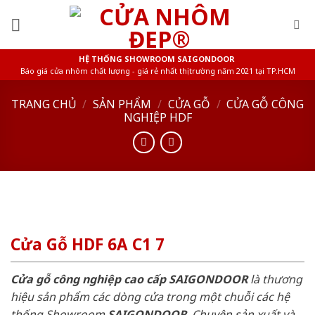
Skip
to
content
HỆ THỐNG SHOWROOM SAIGONDOOR
Báo giá cửa nhôm chất lượng - giá rẻ nhất thị trường năm 2021 tại TP.HCM
TRANG CHỦ
/
SẢN PHẨM
/
CỬA GỖ
/
CỬA GỖ CÔNG
NGHIỆP HDF
Cửa Gỗ HDF 6A C1 7
Cửa gỗ công nghiệp cao cấp SAIGONDOOR
là thương
hiệu sản phẩm các dòng cửa trong một chuỗi các hệ
thống Showroom
SAIGONDOOR
. Chuyên sản xuất và