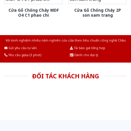
Cửa Gỗ Chống Cháy MDF
Cửa Gỗ Chống Cháy 2P
O4 C1 phao chi
son xam trang
Với kinh nghiệm nhiêu năm nghiên cứu cửa theo tiêu chuẩn công nghệ Châu
Âu.Chúng tôi tự tin là nhà sản xuất & cung cấp hàng đầu tại Việt Nam!
Gửi yêu cầu tư vấn
Tải báo giá tổng hợp
Yêu cầu gọi lại (3 phút)
Dành cho đại lý
ĐỐI TÁC KHÁCH HÀNG