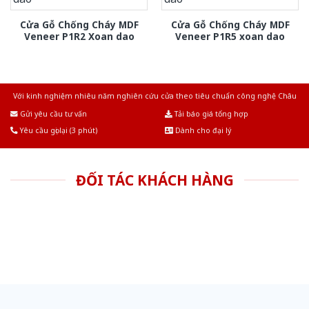
Cửa Gỗ Chống Cháy MDF
Cửa Gỗ Chống Cháy MDF
Veneer P1R2 Xoan dao
Veneer P1R5 xoan dao
Với kinh nghiệm nhiêu năm nghiên cứu cửa theo tiêu chuẩn công nghệ Châu
Âu.Chúng tôi tự tin là nhà sản xuất & cung cấp hàng đầu tại Việt Nam!
Gửi yêu cầu tư vấn
Tải báo giá tổng hợp
Yêu cầu gọi lại (3 phút)
Dành cho đại lý
ĐỐI TÁC KHÁCH HÀNG