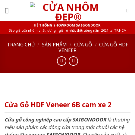
Skip
to
content
HỆ THỐNG SHOWROOM SAIGONDOOR
Báo giá cửa nhôm chất lượng - giá rẻ nhất thị trường năm 2021 tại TP.HCM
TRANG CHỦ
/
SẢN PHẨM
/
CỬA GỖ
/
CỬA GỖ HDF
VENEER
Cửa Gỗ HDF Veneer 6B cam xe 2
Cửa gỗ công nghiệp cao cấp SAIGONDOOR
là thương
hiệu sản phẩm các dòng cửa trong một chuỗi các hệ
thống Showroom
SAIGONDOOR
. Chuyên sản xuất và