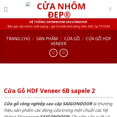
Skip
to
content
HỆ THỐNG SHOWROOM SAIGONDOOR
Báo giá cửa nhôm chất lượng - giá rẻ nhất thị trường năm 2021 tại TP.HCM
TRANG CHỦ
/
SẢN PHẨM
/
CỬA GỖ
/
CỬA GỖ HDF
VENEER
Cửa Gỗ HDF Veneer 6B sapele 2
Cửa gỗ công nghiệp cao cấp SAIGONDOOR
là thương
hiệu sản phẩm các dòng cửa trong một chuỗi các hệ
thống Showroom
SAIGONDOOR
. Chuyên sản xuất và