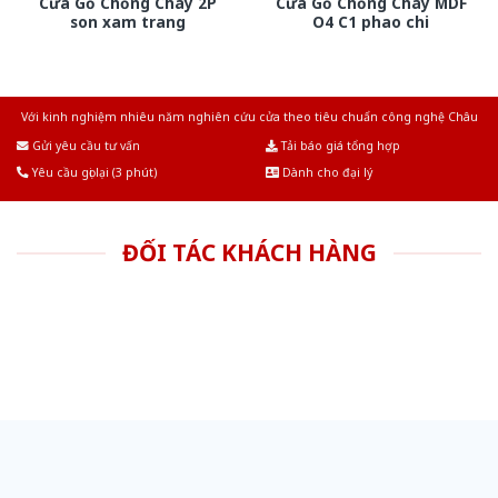
Cửa Gỗ Chống Cháy 2P
Cửa Gỗ Chống Cháy MDF
son xam trang
O4 C1 phao chi
Với kinh nghiệm nhiêu năm nghiên cứu cửa theo tiêu chuẩn công nghệ Châu
Âu.Chúng tôi tự tin là nhà sản xuất & cung cấp hàng đầu tại Việt Nam!
Gửi yêu cầu tư vấn
Tải báo giá tổng hợp
Yêu cầu gọi lại (3 phút)
Dành cho đại lý
ĐỐI TÁC KHÁCH HÀNG