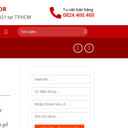
OR
Tư vấn bán hàng
0824.400.400
2021 tại TP.HCM
Tìm
kiếm:
t
a gỗ