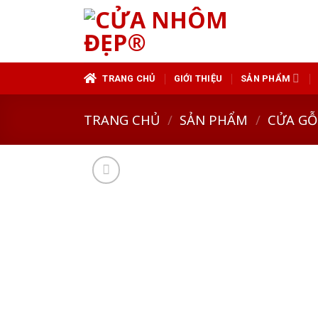
Skip
to
content
TRANG CHỦ
GIỚI THIỆU
SẢN PHẨM
TRANG CHỦ
/
SẢN PHẨM
/
CỬA GỖ