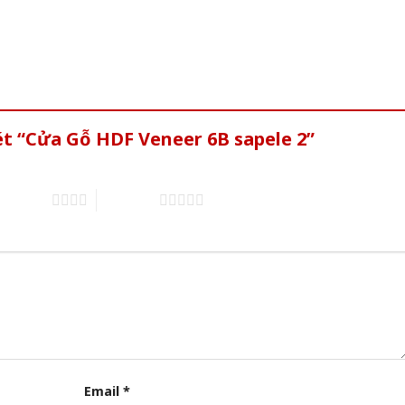
ét “Cửa Gỗ HDF Veneer 6B sapele 2”
of 5 stars
5 of 5 stars
Email
*