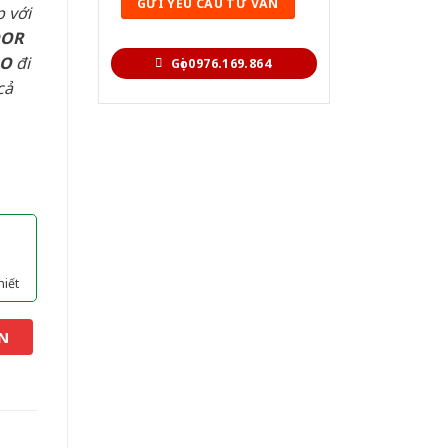
 với
OOR
AO
đi
Gọi 0976.169.864
cả
hiết
N