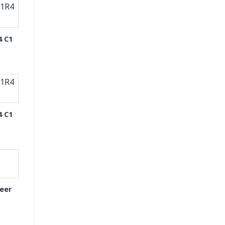
4 C1
4 C1
eer