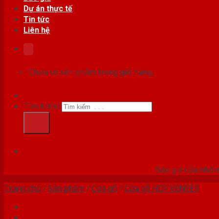
Dự án thực tế
Tin tức
Liên hệ
Chưa có sản phẩm trong giỏ hàng.
Tìm kiếm:
HỆ
Báo giá cửa nhôm
Trang chủ
/
Sản phẩm
/
Cửa gỗ
/
Cửa gỗ HDF VENEER