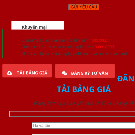
Khuyến mại
Quà tặng đồ nội thất trang trí lên đến
1.000.000đ
Giảm trực tiếp khi mua đơn hàng lớn hơn
3.000.000đ
Nhiều ưu đãi lớn khi đăng ký tài khoản thành viên thân thiết
TẢI BẢNG GIÁ
ĐĂNG KÝ TƯ VẤN
ĐĂN
TẢI BẢNG GIÁ
Đăng ký nhận báo giá mới nhất từ chúng tôi