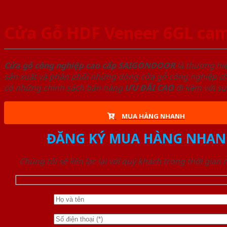
Cửa Gỗ HDF Veneer 6GL cam
Cửa gỗ công nghiệp cao cấp SAIGONDOOR
là thương hi
sản xuất và phân phối những dòng cửa gỗ công nghiệp chấ
có những chính sách bán hàng
ƯU ĐÃI
CAO
đi kèm với sự
MUA HÀNG NHANH
ĐĂNG KÝ MUA HÀNG NHAN
Chúng tôi sẽ liên lạc lại với quý khách trong thời gian