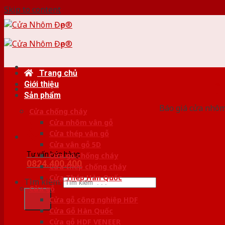
Skip to content
Trang chủ
Giới thiệu
HỆ
Sản phẩm
Báo giá cửa nhôm
Cửa chống cháy
Cửa nhôm vân gỗ
Cửa thép vân gỗ
Cửa vân gỗ 5D
Tư vấn bán hàng
Cửa gỗ chống cháy
0824.400.400
Cửa thép chống cháy
Cửa Thép Hàn Quốc
Tìm kiếm:
Cửa gỗ
Cửa gỗ công nghiệp HDF
Cửa Gỗ Hàn Quốc
Cửa gỗ HDF VENEER