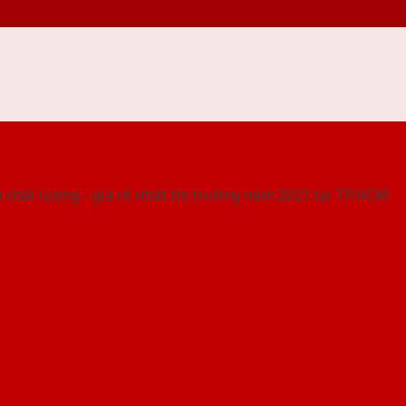
 THỐNG SHOWROOM SAIGONDOOR
 chất lượng - giá rẻ nhất thị trường năm 2021 tại TP.HCM