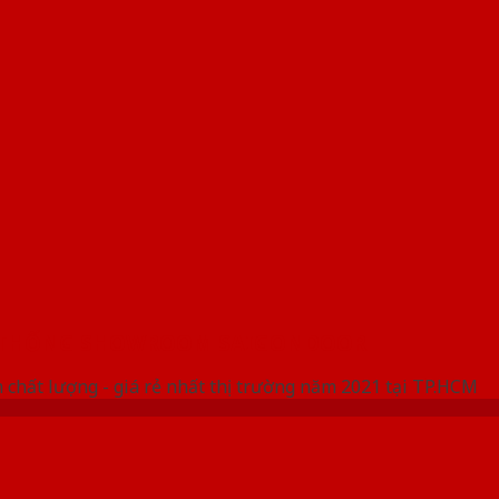
 THỐNG SHOWROOM SAIGONDOOR
 chất lượng - giá rẻ nhất thị trường năm 2021 tại TP.HCM