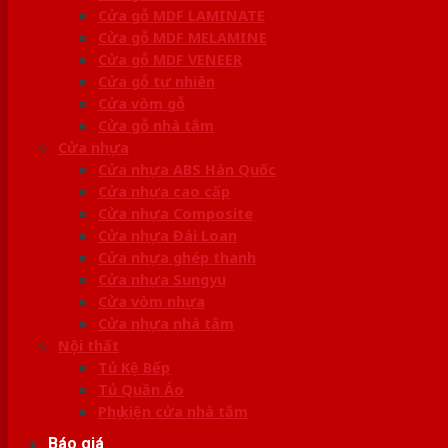
Cửa gỗ MDF LAMINATE
Cửa gỗ MDF MELAMINE
Cửa gỗ MDF VENEER
Cửa gỗ tự nhiên
Cửa vòm gỗ
Cửa gỗ nhà tắm
Cửa nhựa
Cửa nhựa ABS Hàn Quốc
Cửa nhựa cao cấp
Cửa nhựa Composite
Cửa nhựa Đài Loan
Cửa nhựa ghép thanh
Cửa nhựa Sungyu
Cửa vòm nhựa
Cửa nhựa nhà tắm
Nội thất
Tủ Kệ Bếp
Tủ Quần Áo
Phụ kiện cửa nhà tắm
Báo giá