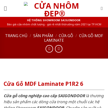
Skip
to
content
HỆ THỐNG SHOWROOM SAIGONDOOR
Báo giá cửa nhôm chất lượng - giá rẻ nhất thị trường năm 2021 tại TP.HCM
TRANG CHỦ
/
SẢN PHẨM
/
CỬA GỖ
/
CỬA GỖ MDF
LAMINATE
Cửa Gỗ MDF Laminate P1R2 6
Cửa gỗ công nghiệp cao cấp SAIGONDOOR
là thương
hiệu sản phẩm các dòng cửa trong một chuỗi các hệ
thống Showroom
SAIGONDOOR
. Chuyên sản xuất và