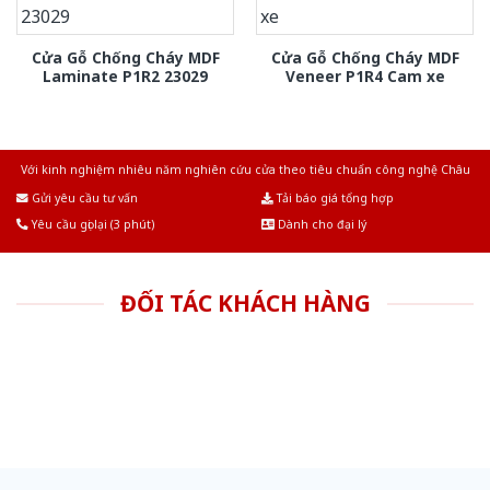
Cửa Gỗ Chống Cháy MDF
Cửa Gỗ Chống Cháy MDF
Laminate P1R2 23029
Veneer P1R4 Cam xe
Với kinh nghiệm nhiêu năm nghiên cứu cửa theo tiêu chuẩn công nghệ Châu
Âu.Chúng tôi tự tin là nhà sản xuất & cung cấp hàng đầu tại Việt Nam!
Gửi yêu cầu tư vấn
Tải báo giá tổng hợp
Yêu cầu gọi lại (3 phút)
Dành cho đại lý
ĐỐI TÁC KHÁCH HÀNG