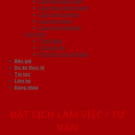
Cửa nhựa Đài Loan
Cửa nhựa ghép thanh
Cửa nhựa Sungyu
Cửa vòm nhựa
Cửa nhựa nhà tắm
Nội thất
Tủ Kệ Bếp
Tủ Quần Áo
Phụ kiện cửa nhà tắm
Báo giá
Dự án thực tế
Tin tức
Liên hệ
Đăng nhập
ĐẶT LỊCH LÀM VIỆC / TƯ
VẤN