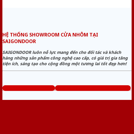
HỆ THỐNG SHOWROOM CỬA NHÔM TẠI
SAIGONDOOR
SAIGONDOOR luôn nỗ lực mang đến cho đối tác và khách
hàng những sản phẩm công nghệ cao cấp, có giá trị gia tăng
tiện ích, sáng tạo cho cộng đồng một tương lai tốt đẹp hơn!
www.baogiacuanhom.com
Tổng đài tư vấn miễn phí: 0824.400.400