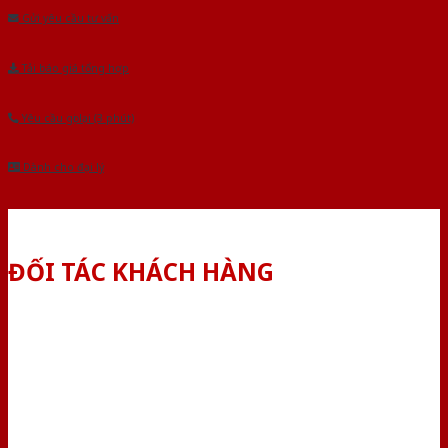
Gửi yêu cầu tư vấn
Tải báo giá tổng hợp
Yêu cầu gọi lại (3 phút)
Dành cho đại lý
ĐỐI TÁC KHÁCH HÀNG