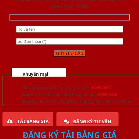
gian ngắn nhất
Khuyến mại
Quà tặng đồ nội thất trang trí lên đến
1.000.000đ
Giảm trực tiếp khi mua đơn hàng lớn hơn
3.000.000đ
Nhiều ưu đãi lớn khi đăng ký tài khoản thành viên thân thiết
TẢI BẢNG GIÁ
ĐĂNG KÝ TƯ VẤN
ĐĂNG KÝ TẢI BẢNG GIÁ