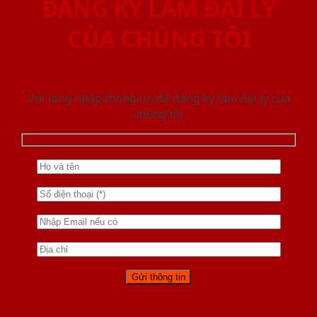
ĐĂNG KÝ LÀM ĐẠI LÝ
CỦA CHÚNG TÔI
Vui lòng nhập thông tin để đăng ký làm đại lý của
chúng tôi