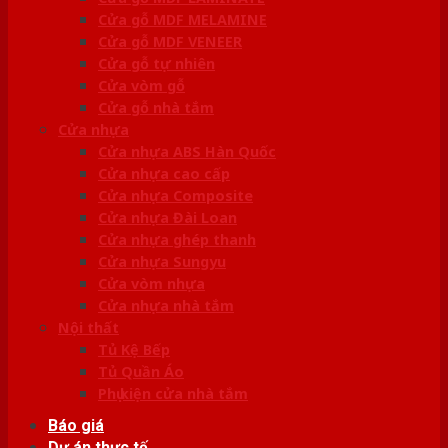
Cửa gỗ MDF MELAMINE
Cửa gỗ MDF VENEER
Cửa gỗ tự nhiên
Cửa vòm gỗ
Cửa gỗ nhà tắm
Cửa nhựa
Cửa nhựa ABS Hàn Quốc
Cửa nhựa cao cấp
Cửa nhựa Composite
Cửa nhựa Đài Loan
Cửa nhựa ghép thanh
Cửa nhựa Sungyu
Cửa vòm nhựa
Cửa nhựa nhà tắm
Nội thất
Tủ Kệ Bếp
Tủ Quần Áo
Phụ kiện cửa nhà tắm
Báo giá
Dự án thực tế