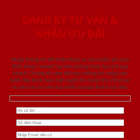
ĐĂNG KÝ TƯ VẤN &
NHẬN ƯU ĐÃI
Nhập thông tin để nhận được tư vấn miễn phí qua
điện thoại / email/ tại văn phòng hoặc tại nhà quý
khách. Chúng tôi cam kết mọi thông tin nhập vào
dưới đây được bảo mật tuyệt đối cũng như chỉ phục
vụ yêu cầu tư vấn duy nhất của quý khách tại đây.