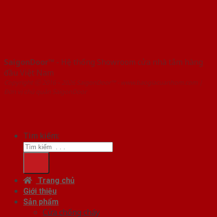
SaigonDoor™
- Hệ thống Showroom cửa nhà tắm hàng
đầu Việt Nam
Copyright ⓒ 2016 – 2026 SaigonDoor™ - www.baogiacuanhom.com |
Đơn vị chủ quản SaigonDoor
Tìm kiếm:
Trang chủ
Giới thiệu
Sản phẩm
Cửa chống cháy