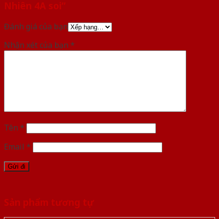
Nhiên 4A soi”
Đánh giá của bạn
Nhận xét của bạn
*
Tên
*
Email
*
Sản phẩm tương tự