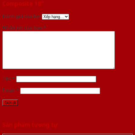
Composite 1B”
Đánh giá của bạn
Nhận xét của bạn
*
Tên
*
Email
*
Sản phẩm tương tự