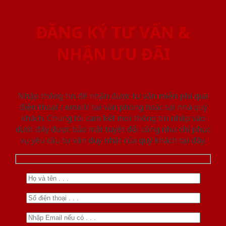
ĐĂNG KÝ TƯ VẤN &
NHẬN ƯU ĐÃI
Nhập thông tin để nhận được tư vấn miễn phí qua
điện thoại / email/ tại văn phòng hoặc tại nhà quý
khách. Chúng tôi cam kết mọi thông tin nhập vào
dưới đây được bảo mật tuyệt đối cũng như chỉ phục
vụ yêu cầu tư vấn duy nhất của quý khách tại đây.