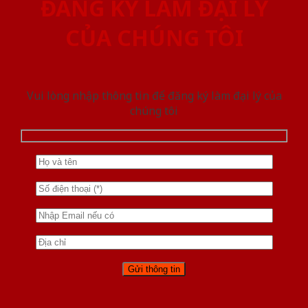
ĐĂNG KÝ LÀM ĐẠI LÝ
CỦA CHÚNG TÔI
Vui lòng nhập thông tin để đăng ký làm đại lý của
chúng tôi