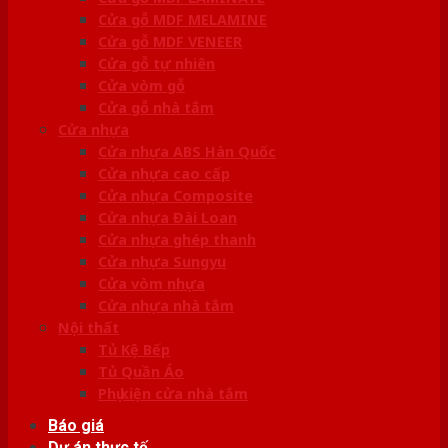
Cửa gỗ MDF MELAMINE
Cửa gỗ MDF VENEER
Cửa gỗ tự nhiên
Cửa vòm gỗ
Cửa gỗ nhà tắm
Cửa nhựa
Cửa nhựa ABS Hàn Quốc
Cửa nhựa cao cấp
Cửa nhựa Composite
Cửa nhựa Đài Loan
Cửa nhựa ghép thanh
Cửa nhựa Sungyu
Cửa vòm nhựa
Cửa nhựa nhà tắm
Nội thất
Tủ Kệ Bếp
Tủ Quần Áo
Phụ kiện cửa nhà tắm
Báo giá
Dự án thực tế