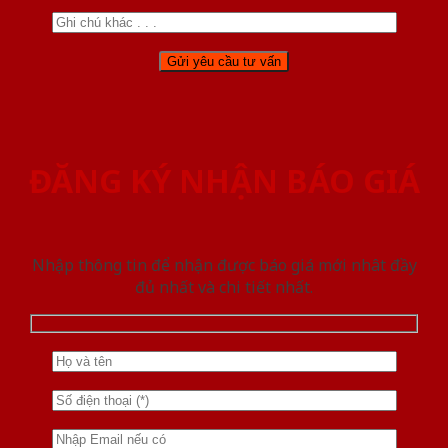
ĐĂNG KÝ NHẬN BÁO GIÁ
Nhập thông tin để nhận được báo giá mới nhât đầy
đủ nhất và chi tiết nhất.