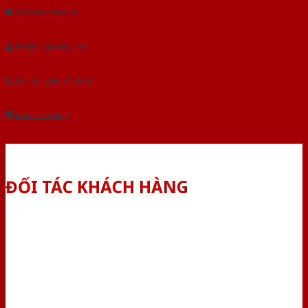
Gửi yêu cầu tư vấn
Tải báo giá tổng hợp
Yêu cầu gọi lại (3 phút)
Dành cho đại lý
ĐỐI TÁC KHÁCH HÀNG