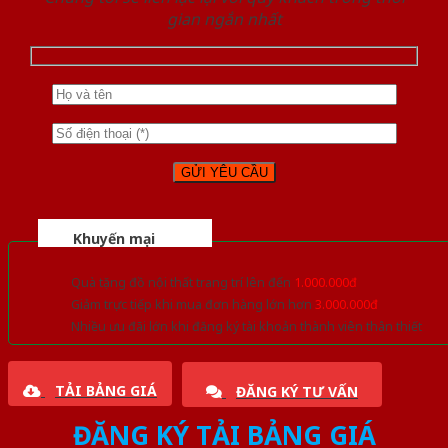
gian ngắn nhất
Khuyến mại
Quà tặng đồ nội thất trang trí lên đến
1.000.000đ
Giảm trực tiếp khi mua đơn hàng lớn hơn
3.000.000đ
Nhiều ưu đãi lớn khi đăng ký tài khoản thành viên thân thiết
TẢI BẢNG GIÁ
ĐĂNG KÝ TƯ VẤN
ĐĂNG KÝ TẢI BẢNG GIÁ