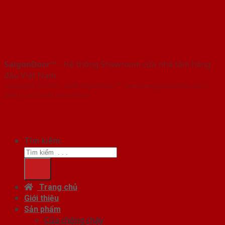
SaigonDoor™
- Hệ thống Showroom cửa nhà tắm hàng
đầu Việt Nam
Copyright ⓒ 2016 – 2026 SaigonDoor™ - www.baogiacuanhom.com |
Đơn vị chủ quản SaigonDoor
Tìm kiếm:
Trang chủ
Giới thiệu
Sản phẩm
Cửa chống cháy