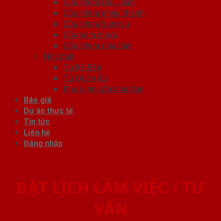
Cửa nhựa Đài Loan
Cửa nhựa ghép thanh
Cửa nhựa Sungyu
Cửa vòm nhựa
Cửa nhựa nhà tắm
Nội thất
Tủ Kệ Bếp
Tủ Quần Áo
Phụ kiện cửa nhà tắm
Báo giá
Dự án thực tế
Tin tức
Liên hệ
Đăng nhập
ĐẶT LỊCH LÀM VIỆC / TƯ
VẤN