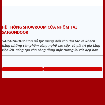
HỆ THỐNG SHOWROOM CỬA NHÔM TẠI
SAIGONDOOR
SAIGONDOOR luôn nỗ lực mang đến cho đối tác và khách
hàng những sản phẩm công nghệ cao cấp, có giá trị gia tăng
tiện ích, sáng tạo cho cộng đồng một tương lai tốt đẹp hơn!
www.baogiacuanhom.com
Tổng đài tư vấn miễn phí: 0824.400.400