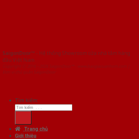
SaigonDoor™
- Hệ thống Showroom cửa nhà tắm hàng
đầu Việt Nam
Copyright ⓒ 2016 – 2026 SaigonDoor™ - www.baogiacuanhom.com |
Đơn vị chủ quản SaigonDoor
Tìm kiếm:
Trang chủ
Giới thiệu