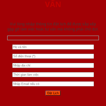
VẤN
Vui lòng nhập thông tin đặt lịch để được sắp xếp
gặp gỡ làm việc hoăc tư vấn mà không phải chờ đợi.