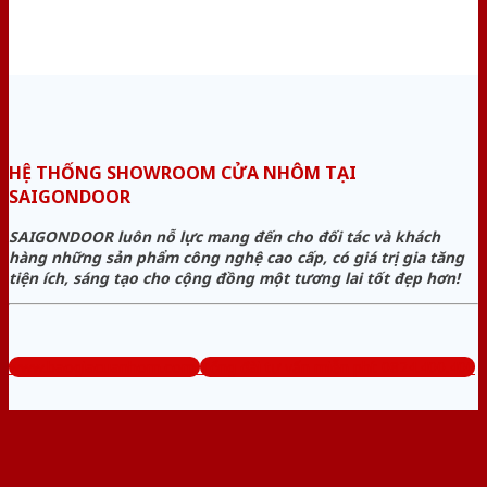
HỆ THỐNG SHOWROOM CỬA NHÔM TẠI
SAIGONDOOR
SAIGONDOOR luôn nỗ lực mang đến cho đối tác và khách
hàng những sản phẩm công nghệ cao cấp, có giá trị gia tăng
tiện ích, sáng tạo cho cộng đồng một tương lai tốt đẹp hơn!
www.baogiacuanhom.com
Tổng đài tư vấn miễn phí: 0824.400.400