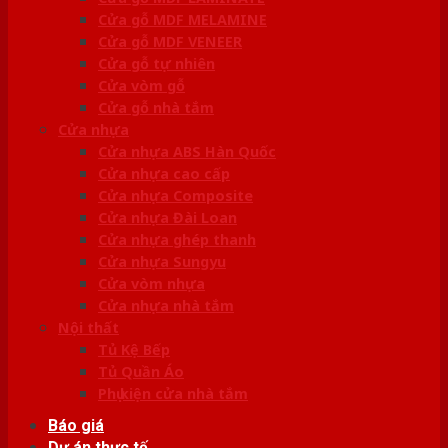
Cửa gỗ MDF MELAMINE
Cửa gỗ MDF VENEER
Cửa gỗ tự nhiên
Cửa vòm gỗ
Cửa gỗ nhà tắm
Cửa nhựa
Cửa nhựa ABS Hàn Quốc
Cửa nhựa cao cấp
Cửa nhựa Composite
Cửa nhựa Đài Loan
Cửa nhựa ghép thanh
Cửa nhựa Sungyu
Cửa vòm nhựa
Cửa nhựa nhà tắm
Nội thất
Tủ Kệ Bếp
Tủ Quần Áo
Phụ kiện cửa nhà tắm
Báo giá
Dự án thực tế