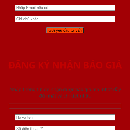
ĐĂNG KÝ NHẬN BÁO GIÁ
Nhập thông tin để nhận được báo giá mới nhât đầy
đủ nhất và chi tiết nhất.