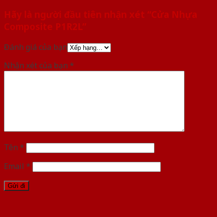
Hãy là người đầu tiên nhận xét “Cửa Nhựa
Composite P1R2L”
Đánh giá của bạn
Nhận xét của bạn
*
Tên
*
Email
*