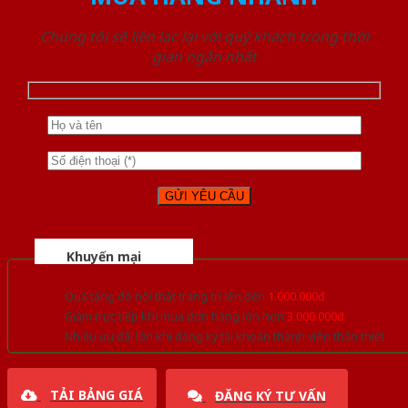
Chúng tôi sẽ liên lạc lại với quý khách trong thời
gian ngắn nhất
Khuyến mại
Quà tặng đồ nội thất trang trí lên đến
1.000.000đ
Giảm trực tiếp khi mua đơn hàng lớn hơn
3.000.000đ
Nhiều ưu đãi lớn khi đăng ký tài khoản thành viên thân thiết
TẢI BẢNG GIÁ
ĐĂNG KÝ TƯ VẤN