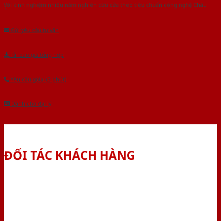
Với kinh nghiệm nhiêu năm nghiên cứu cửa theo tiêu chuẩn công nghệ Châu
Âu.Chúng tôi tự tin là nhà sản xuất & cung cấp hàng đầu tại Việt Nam!
Gửi yêu cầu tư vấn
Tải báo giá tổng hợp
Yêu cầu gọi lại (3 phút)
Dành cho đại lý
ĐỐI TÁC KHÁCH HÀNG