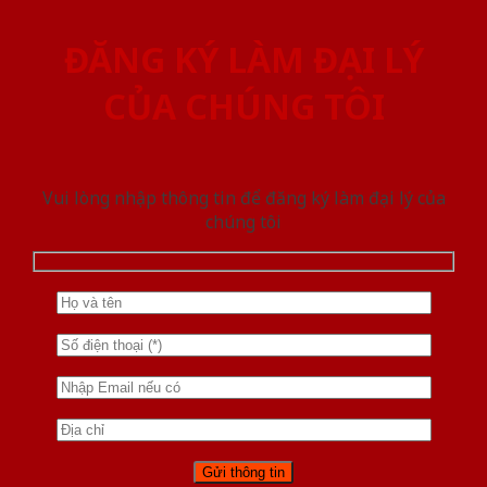
ĐĂNG KÝ LÀM ĐẠI LÝ
CỦA CHÚNG TÔI
Vui lòng nhập thông tin để đăng ký làm đại lý của
chúng tôi