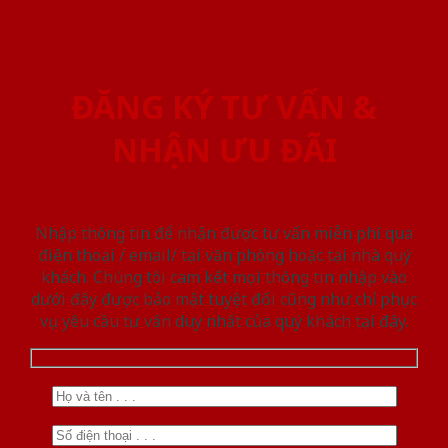
ĐĂNG KÝ TƯ VẤN &
NHẬN ƯU ĐÃI
Nhập thông tin để nhận được tư vấn miễn phí qua
điện thoại / email/ tại văn phòng hoặc tại nhà quý
khách. Chúng tôi cam kết mọi thông tin nhập vào
dưới đây được bảo mật tuyệt đối cũng như chỉ phục
vụ yêu cầu tư vấn duy nhất của quý khách tại đây.