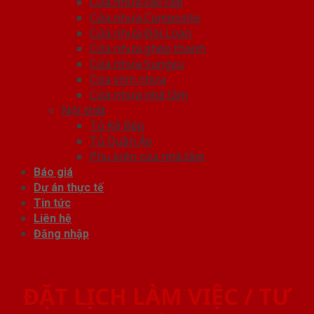
Cửa nhựa cao cấp
Cửa nhựa Composite
Cửa nhựa Đài Loan
Cửa nhựa ghép thanh
Cửa nhựa Sungyu
Cửa vòm nhựa
Cửa nhựa nhà tắm
Nội thất
Tủ Kệ Bếp
Tủ Quần Áo
Phụ kiện cửa nhà tắm
Báo giá
Dự án thực tế
Tin tức
Liên hệ
Đăng nhập
ĐẶT LỊCH LÀM VIỆC / TƯ