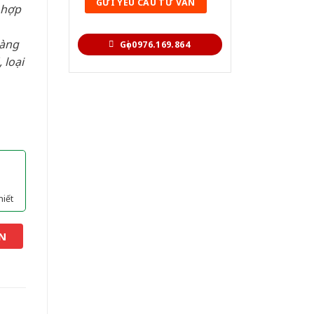
 hợp
hàng
Gọi 0976.169.864
 loại
hiết
N