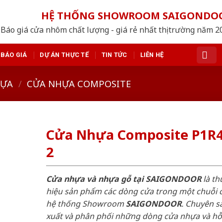
HỆ THỐNG SHOWROOM SAIGONDO
Báo giá cửa nhôm chất lượng - giá rẻ nhất thị trường năm 
BÁO GIÁ
DỰ ÁN THỰC TẾ
TIN TỨC
LIÊN HỆ
HỰA
/
CỬA NHỰA COMPOSITE
Cửa Nhựa Composite P1R
2
Cửa nhựa và nhựa gỗ tại SAIGONDOOR
là t
hiệu sản phẩm các dòng cửa trong một chuỗi 
hệ thống Showroom
SAIGONDOOR
. Chuyên s
xuất và phân phối những dòng cửa nhựa và h