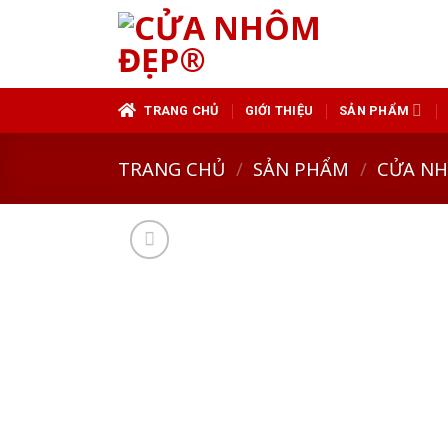
Skip
to
content
TRANG CHỦ
GIỚI THIỆU
SẢN PHẨM
TRANG CHỦ
/
SẢN PHẨM
/
CỬA N