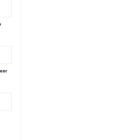
o
eer