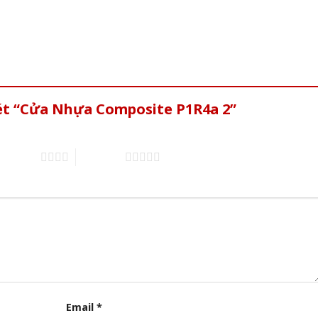
xét “Cửa Nhựa Composite P1R4a 2”
of 5 stars
5 of 5 stars
Email
*