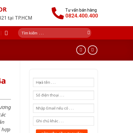
OR
Tư vấn bán hàng
0824.400.400
2021 tại TP.HCM
Tìm
kiếm:
4a
hương
các
ản
ỗ hợp