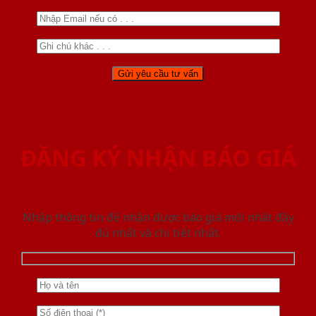
ĐĂNG KÝ NHẬN BÁO GIÁ
Nhập thông tin để nhận được báo giá mới nhât đầy
đủ nhất và chi tiết nhất.