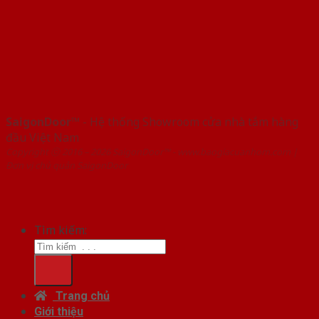
SaigonDoor™
- Hệ thống Showroom cửa nhà tắm hàng
đầu Việt Nam
Copyright ⓒ 2016 – 2026 SaigonDoor™ - www.baogiacuanhom.com |
Đơn vị chủ quản SaigonDoor
Tìm kiếm:
Trang chủ
Giới thiệu