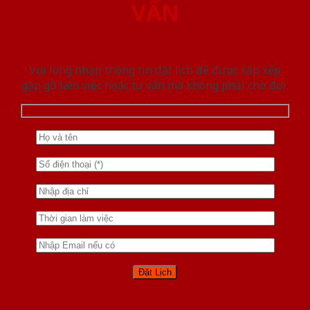
VẤN
Vui lòng nhập thông tin đặt lịch để được sắp xếp
gặp gỡ làm việc hoăc tư vấn mà không phải chờ đợi.