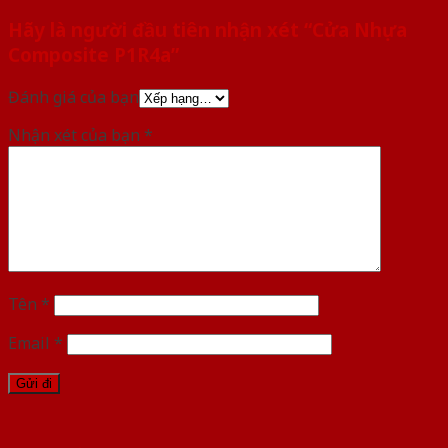
Hãy là người đầu tiên nhận xét “Cửa Nhựa
Composite P1R4a”
Đánh giá của bạn
Nhận xét của bạn
*
Tên
*
Email
*