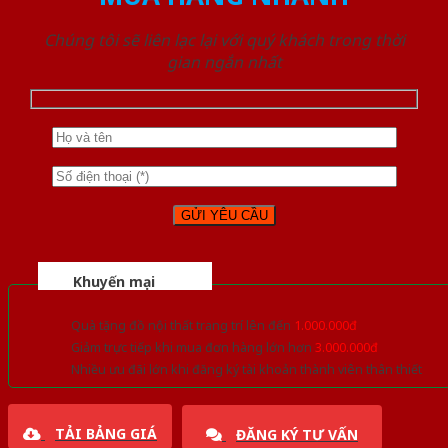
Chúng tôi sẽ liên lạc lại với quý khách trong thời
gian ngắn nhất
Khuyến mại
Quà tặng đồ nội thất trang trí lên đến
1.000.000đ
Giảm trực tiếp khi mua đơn hàng lớn hơn
3.000.000đ
Nhiều ưu đãi lớn khi đăng ký tài khoản thành viên thân thiết
TẢI BẢNG GIÁ
ĐĂNG KÝ TƯ VẤN