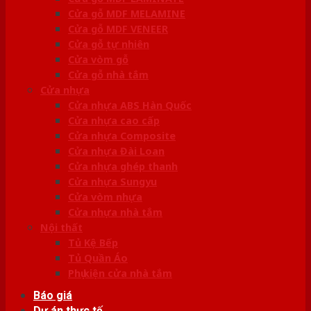
Cửa gỗ MDF MELAMINE
Cửa gỗ MDF VENEER
Cửa gỗ tự nhiên
Cửa vòm gỗ
Cửa gỗ nhà tắm
Cửa nhựa
Cửa nhựa ABS Hàn Quốc
Cửa nhựa cao cấp
Cửa nhựa Composite
Cửa nhựa Đài Loan
Cửa nhựa ghép thanh
Cửa nhựa Sungyu
Cửa vòm nhựa
Cửa nhựa nhà tắm
Nội thất
Tủ Kệ Bếp
Tủ Quần Áo
Phụ kiện cửa nhà tắm
Báo giá
Dự án thực tế