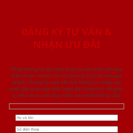
ĐĂNG KÝ TƯ VẤN &
NHẬN ƯU ĐÃI
Nhập thông tin để nhận được tư vấn miễn phí qua
điện thoại / email/ tại văn phòng hoặc tại nhà quý
khách. Chúng tôi cam kết mọi thông tin nhập vào
dưới đây được bảo mật tuyệt đối cũng như chỉ phục
vụ yêu cầu tư vấn duy nhất của quý khách tại đây.