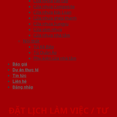
Cửa nhựa cao cấp
Cửa nhựa Composite
Cửa nhựa Đài Loan
Cửa nhựa ghép thanh
Cửa nhựa Sungyu
Cửa vòm nhựa
Cửa nhựa nhà tắm
Nội thất
Tủ Kệ Bếp
Tủ Quần Áo
Phụ kiện cửa nhà tắm
Báo giá
Dự án thực tế
Tin tức
Liên hệ
Đăng nhập
ĐẶT LỊCH LÀM VIỆC / TƯ