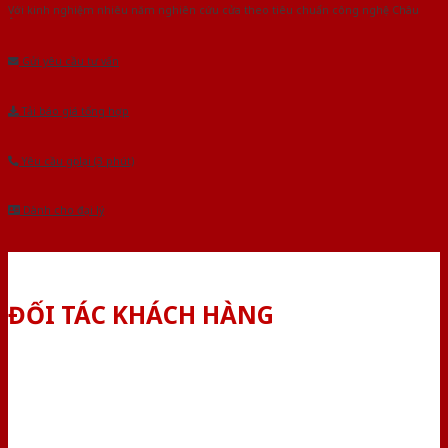
Với kinh nghiệm nhiêu năm nghiên cứu cửa theo tiêu chuẩn công nghệ Châu
Âu.Chúng tôi tự tin là nhà sản xuất & cung cấp hàng đầu tại Việt Nam!
Gửi yêu cầu tư vấn
Tải báo giá tổng hợp
Yêu cầu gọi lại (3 phút)
Dành cho đại lý
ĐỐI TÁC KHÁCH HÀNG