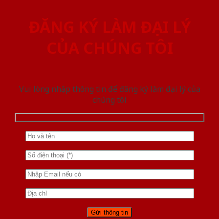
ĐĂNG KÝ LÀM ĐẠI LÝ
CỦA CHÚNG TÔI
Vui lòng nhập thông tin để đăng ký làm đại lý của
chúng tôi