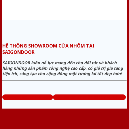
HỆ THỐNG SHOWROOM CỬA NHÔM TẠI
SAIGONDOOR
SAIGONDOOR luôn nỗ lực mang đến cho đối tác và khách
hàng những sản phẩm công nghệ cao cấp, có giá trị gia tăng
tiện ích, sáng tạo cho cộng đồng một tương lai tốt đẹp hơn!
www.baogiacuanhom.com
Tổng đài tư vấn miễn phí: 0824.400.400