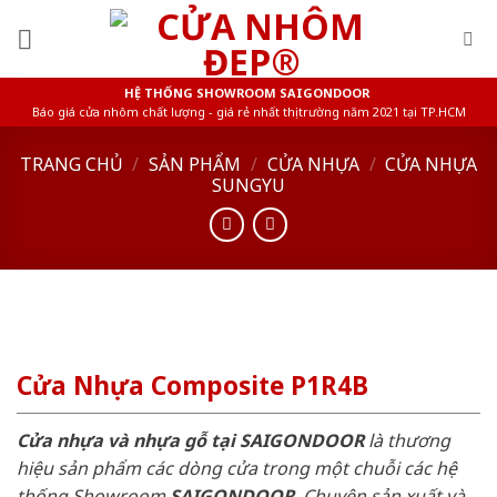
Skip
to
content
HỆ THỐNG SHOWROOM SAIGONDOOR
Báo giá cửa nhôm chất lượng - giá rẻ nhất thị trường năm 2021 tại TP.HCM
TRANG CHỦ
/
SẢN PHẨM
/
CỬA NHỰA
/
CỬA NHỰA
SUNGYU
Cửa Nhựa Composite P1R4B
Cửa nhựa và nhựa gỗ tại SAIGONDOOR
là thương
hiệu sản phẩm các dòng cửa trong một chuỗi các hệ
thống Showroom
SAIGONDOOR
. Chuyên sản xuất và