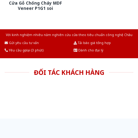
Cửa Gỗ Chống Cháy MDF
Veneer P1G1 soi
Với kinh nghiệm nhiêu năm nghiên cứu cửa theo tiêu chuẩn công nghệ Châu
Âu.Chúng tôi tự tin là nhà sản xuất & cung cấp hàng đầu tại Việt Nam!
Gửi yêu cầu tư vấn
Tải báo giá tổng hợp
Yêu cầu gọi lại (3 phút)
Dành cho đại lý
ĐỐI TÁC KHÁCH HÀNG