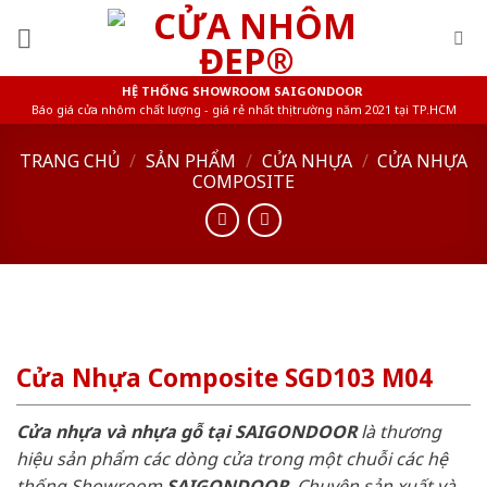
Skip
to
content
HỆ THỐNG SHOWROOM SAIGONDOOR
Báo giá cửa nhôm chất lượng - giá rẻ nhất thị trường năm 2021 tại TP.HCM
TRANG CHỦ
/
SẢN PHẨM
/
CỬA NHỰA
/
CỬA NHỰA
COMPOSITE
Cửa Nhựa Composite SGD103 M04
Cửa nhựa và nhựa gỗ tại SAIGONDOOR
là thương
hiệu sản phẩm các dòng cửa trong một chuỗi các hệ
thống Showroom
SAIGONDOOR
. Chuyên sản xuất và