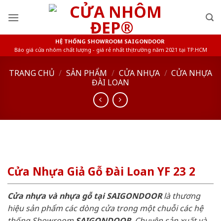
Skip
to
content
HỆ THỐNG SHOWROOM SAIGONDOOR
Báo giá cửa nhôm chất lượng - giá rẻ nhất thị trường năm 2021 tại TP.HCM
TRANG CHỦ
/
SẢN PHẨM
/
CỬA NHỰA
/
CỬA NHỰA
ĐÀI LOAN
Cửa Nhựa Giả Gỗ Đài Loan YF 23 2
Cửa nhựa và nhựa gỗ tại SAIGONDOOR
là thương
hiệu sản phẩm các dòng cửa trong một chuỗi các hệ
thống Showroom
SAIGONDOOR
. Chuyên sản xuất và