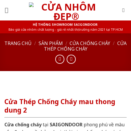
Skip
to
content
HỆ THỐNG SHOWROOM SAIGONDOOR
Báo giá cửa nhôm chất lượng - giá rẻ nhất thị trường năm 2021 tại TP.HCM
TRANG CHỦ
/
SẢN PHẨM
/
CỬA CHỐNG CHÁY
/
CỬA
THÉP CHỐNG CHÁY
Cửa Thép Chống Cháy mau thong
dung 2
Cửa chống cháy
tại
SAIGONDOOR
phong phú về màu