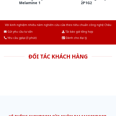
Melamine 1
2P1G2
Với kinh nghiệm nhiêu năm nghiên cứu cửa theo tiêu chuẩn công nghệ Châu
Âu.Chúng tôi tự tin là nhà sản xuất & cung cấp hàng đầu tại Việt Nam!
Gửi yêu cầu tư vấn
Tải báo giá tổng hợp
Yêu cầu gọi lại (3 phút)
Dành cho đại lý
ĐỐI TÁC KHÁCH HÀNG