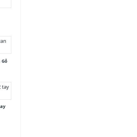
 Gỗ
tay