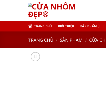
Skip
to
content
TRANG CHỦ
GIỚI THIỆU
SẢN PHẨM
TRANG CHỦ
/
SẢN PHẨM
/
CỬA CH