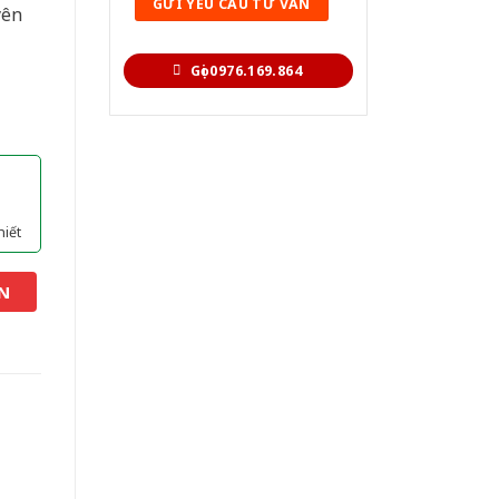
yên
Gọi 0976.169.864
hiết
N