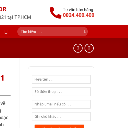
OR
Tư vấn bán hàng
0824.400.400
2021 tại TP.HCM
Tìm
kiếm:
G1
 về
g
hoặc
nh