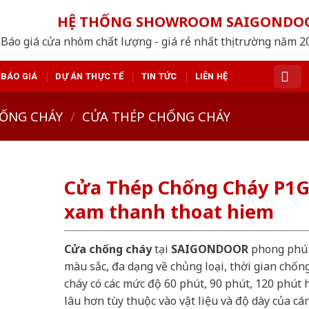
HỆ THỐNG SHOWROOM SAIGONDO
Báo giá cửa nhôm chất lượng - giá rẻ nhất thị trường năm 
BÁO GIÁ
DỰ ÁN THỰC TẾ
TIN TỨC
LIÊN HỆ
ỐNG CHÁY
/
CỬA THÉP CHỐNG CHÁY
Cửa Thép Chống Cháy P1
xam thanh thoat hiem
Cửa chống cháy
tại
SAIGONDOOR
phong phú
màu sắc, đa dạng về chủng loại, thời gian chốn
cháy có các mức độ 60 phút, 90 phút, 120 phút 
lâu hơn tùy thuộc vào vật liệu và độ dày của cá