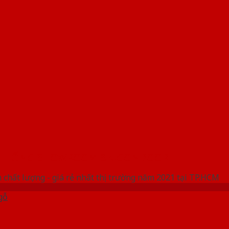
 THỐNG SHOWROOM SAIGONDOOR
 chất lượng - giá rẻ nhất thị trường năm 2021 tại TP.HCM
gỗ