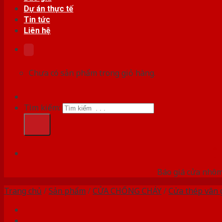
Dự án thực tế
Tin tức
Liên hệ
Chưa có sản phẩm trong giỏ hàng.
Tìm kiếm:
HỆ
Báo giá cửa nhôm
Trang chủ
/
Sản phẩm
/
CỬA CHỐNG CHÁY
/
Cửa thép vân 