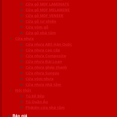
Cửa gỗ MDF LAMINATE
Cửa gỗ MDF MELAMINE
Cửa gỗ MDF VENEER
Cửa gỗ tự nhiên
Cửa vòm gỗ
Cửa gỗ nhà tắm
Cửa nhựa
Cửa nhựa ABS Hàn Quốc
Cửa nhựa cao cấp
Cửa nhựa Composite
Cửa nhựa Đài Loan
Cửa nhựa ghép thanh
Cửa nhựa Sungyu
Cửa vòm nhựa
Cửa nhựa nhà tắm
Nội thất
Tủ Kệ Bếp
Tủ Quần Áo
Phụ kiện cửa nhà tắm
Báo giá