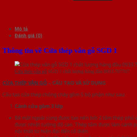
Mô tả
Đánh giá (0)
Thông tin về Cửa thép vân gỗ SGD 1
Cửa thép vân gỗ
SGD 1 chất lượng hàng đầu 0933.707707
CỬA THÉP VÂN GỖ
– CẤU TẠO VÀ SỬ DỤNG
Cấu tạo cửa thép chống cháy gồm 5 bộ phận như sau:
Cánh cửa
gồm 3 lớp
Bề mặt ngoài cùng được tạo nên bởi 2 tấm thép phủ vâ
được nhiệt cường độ cao. Thép tấm được làm cánh p
nội thất từ hiện đại đến cổ điển.