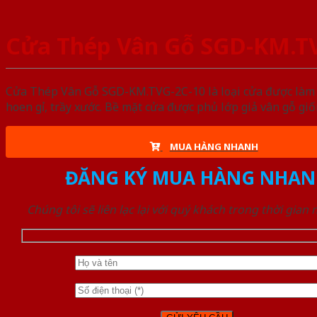
Cửa Thép Vân Gỗ SGD-KM.T
Cửa Thép Vân Gỗ SGD-KM.TVG-2C-10 là loại cửa được làm t
hoen gỉ, trầy xước. Bề mặt cửa được phủ lớp giả vân gỗ gi
MUA HÀNG NHANH
ĐĂNG KÝ MUA HÀNG NHAN
Chúng tôi sẽ liên lạc lại với quý khách trong thời gian