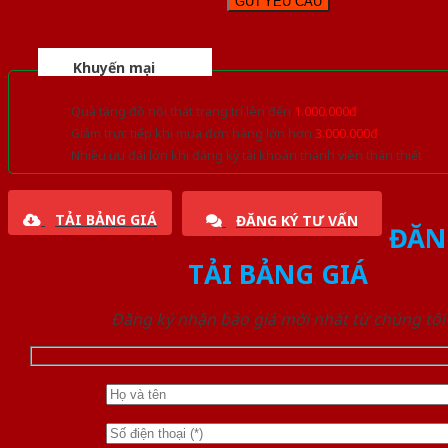
Khuyến mại
Quà tặng đồ nội thất trang trí lên đến
1.000.000đ
Giảm trực tiếp khi mua đơn hàng lớn hơn
3.000.000đ
Nhiều ưu đãi lớn khi đăng ký tài khoản thành viên thân thiết
TẢI BẢNG GIÁ
ĐĂNG KÝ TƯ VẤN
ĐĂN
TẢI BẢNG GIÁ
Đăng ký nhận báo giá mới nhất từ chúng tôi