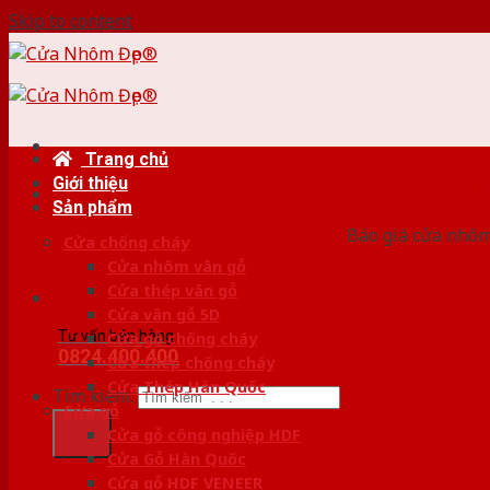
Skip to content
Trang chủ
Giới thiệu
HỆ
Sản phẩm
Báo giá cửa nhôm
Cửa chống cháy
Cửa nhôm vân gỗ
Cửa thép vân gỗ
Cửa vân gỗ 5D
Tư vấn bán hàng
Cửa gỗ chống cháy
0824.400.400
Cửa thép chống cháy
Cửa Thép Hàn Quốc
Tìm kiếm:
Cửa gỗ
Cửa gỗ công nghiệp HDF
Cửa Gỗ Hàn Quốc
Cửa gỗ HDF VENEER