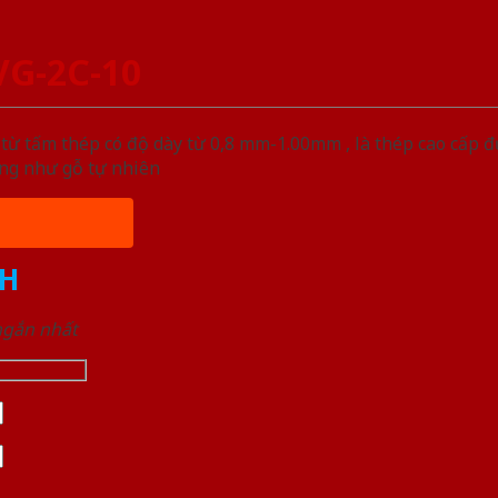
VG-2C-10
ừ tấm thép có độ dày từ 0,8 mm-1.00mm , là thép cao cấp 
ống như gỗ tự nhiên
H
 ngắn nhất