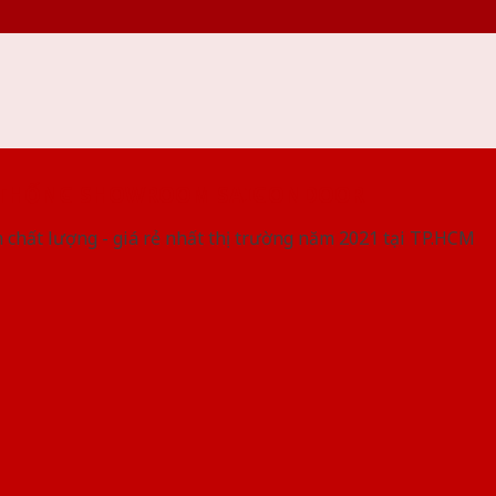
 THỐNG SHOWROOM SAIGONDOOR
 chất lượng - giá rẻ nhất thị trường năm 2021 tại TP.HCM