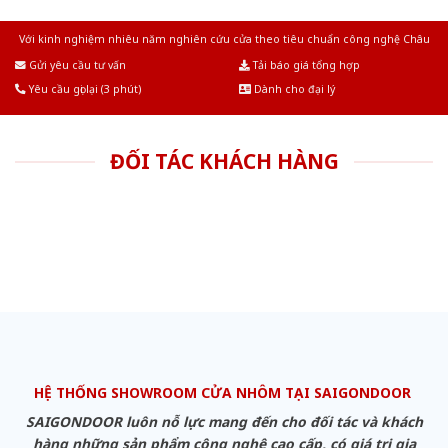
Với kinh nghiệm nhiêu năm nghiên cứu cửa theo tiêu chuẩn công nghệ Châu
Âu.Chúng tôi tự tin là nhà sản xuất & cung cấp hàng đầu tại Việt Nam!
Gửi yêu cầu tư vấn
Tải báo giá tổng hợp
Yêu cầu gọi lại (3 phút)
Dành cho đại lý
ĐỐI TÁC KHÁCH HÀNG
HỆ THỐNG SHOWROOM CỬA NHÔM TẠI SAIGONDOOR
SAIGONDOOR luôn nỗ lực mang đến cho đối tác và khách
hàng những sản phẩm công nghệ cao cấp, có giá trị gia