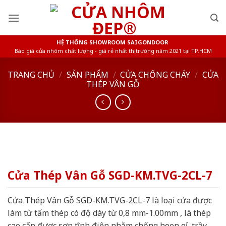
Skip
to
content
HỆ THỐNG SHOWROOM SAIGONDOOR
Báo giá cửa nhôm chất lượng - giá rẻ nhất thị trường năm 2021 tại TP.HCM
TRANG CHỦ
/
SẢN PHẨM
/
CỬA CHỐNG CHÁY
/
CỬA
THÉP VÂN GỖ
Cửa Thép Vân Gỗ SGD-KM.TVG-2CL-7
Cửa Thép Vân Gỗ SGD-KM.TVG-2CL-7 là loại cửa được
làm từ tấm thép có độ dày từ 0,8 mm-1.00mm , là thép
cao cấp được sơn tĩnh điện nhằm chống hoen gỉ, trầy